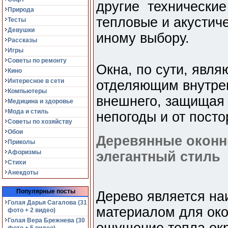
другие технические 
Природа
тепловые и акустиче
Тесты
Девушки
иному выбору.
Рассказы
Игры
Советы по ремонту
Окна, по сути, явл
Кино
Интересное в сети
отделяющим внутрен
Компьютеры
внешнего, защищая 
Медицина и здоровье
Мода и стиль
непогоды и от посто
Советы по хозяйству
Обои
Деревянные оконн
Приколы
Афоризмы
элегантный стиль
Стихи
Анекдоты
Популярные посты
Дерево является на
Голая Дарья Сагалова (31
материалом для око
фото + 2 видео)
Голая Вера Брежнева (30