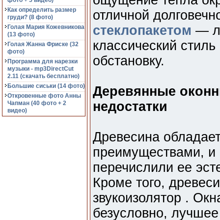
ощущение тепла ок
фото + 5 видео)
Как определить размер
отличной долговечн
груди? (8 фото)
стеклопакетом
— лу
Голая Мария Кожевникова
(13 фото)
классический стиль
Голая Жанна Фриске (32
фото)
обстановку.
Программа для нарезки
музыки - mp3DirectCut
2.11 (cкачать бесплатно)
Большие сиськи (14 фото)
Деревянные оконн
Откровенные фото Анны
недостатки
Чапман (40 фото + 2
видео)
Древесина обладае
преимуществами, и
перечислили ее эст
Кроме того, древеси
звукоизолятор . Окн
безусловно, лучшее