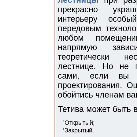
лестницы
при разр
прекрасно укра
интерьеру особы
передовым техноло
любом помещени
напрямую завис
теоретически не
лестнице. Но не п
сами, если вы 
проектирования. О
обойтись членам ва
Тетива может быть 
Открытый;
Закрытый.