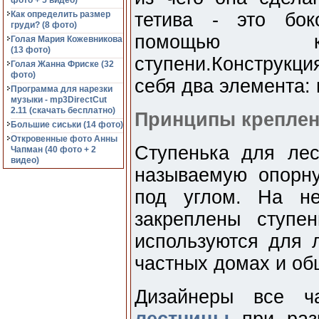
фото + 5 видео)
Как определить размер
тетива - это бок
груди? (8 фото)
помощью кот
Голая Мария Кожевникова
(13 фото)
ступени.Конструкци
Голая Жанна Фриске (32
фото)
себя два элемента: 
Программа для нарезки
музыки - mp3DirectCut
2.11 (cкачать бесплатно)
Принципы крепле
Большие сиськи (14 фото)
Откровенные фото Анны
Ступенька для лес
Чапман (40 фото + 2
видео)
называемую опорну
под углом. На не
закреплены ступе
используются для 
частных домах и об
Дизайнеры все 