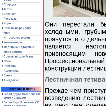
Природа
Тесты
Девушки
Рассказы
Они перестали бы
Игры
Советы по ремонту
холодными, грубы
Кино
прячутся в отдельн
Интересное в сети
Компьютеры
является наст
Медицина и здоровье
Мода и стиль
привносящим но
Советы по хозяйству
Профессиональный м
Обои
Приколы
конструкции лестни
Афоризмы
Стихи
Лестничная тетива:
Анекдоты
Прежде чем приступ
Популярные посты
Голая Дарья Сагалова (31
возведению лестниц
фото + 2 видео)
Голая Вера Брежнева (30
из чего она сдела