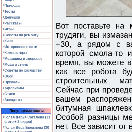
Природа
Тесты
Девушки
Рассказы
Вот поставьте на 
Игры
трудяги, вы измаза
Советы по ремонту
Кино
+30, а рядом с в
Интересное в сети
которой смола-то 
Компьютеры
Медицина и здоровье
время, вы можете в
Мода и стиль
как все робота б
Советы по хозяйству
Обои
строительных ма
Приколы
Сейчас при проведе
Афоризмы
Стихи
вашем распоряжен
Анекдоты
битумная шпаклевк
Популярные посты
Особой разницы м
Голая Дарья Сагалова (31
фото + 2 видео)
нет. Все зависит от
Голая Вера Брежнева (30