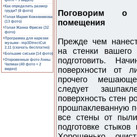
фото + 5 видео)
Как определить размер
груди? (8 фото)
Поговорим о п
Голая Мария Кожевникова
помещения
(13 фото)
Голая Жанна Фриске (32
фото)
Программа для нарезки
Прежде чем нанес
музыки - mp3DirectCut
2.11 (cкачать бесплатно)
на стенки вашего
Большие сиськи (14 фото)
подготовить. Нач
Откровенные фото Анны
Чапман (40 фото + 2
поверхности от л
видео)
прочего мешающе
следует зашпакл
поверхность стен р
прошпаклеванную по
все стены от пыли
подготовке стыков
Хорошенько очис