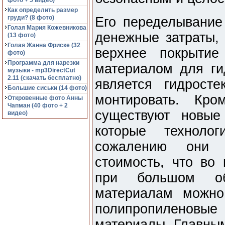
фото + 5 видео)
Как определить размер
груди? (8 фото)
Его переделывание
Голая Мария Кожевникова
денежные затраты, 
(13 фото)
Голая Жанна Фриске (32
верхнее покрытие
фото)
Программа для нарезки
материалом для ги
музыки - mp3DirectCut
2.11 (cкачать бесплатно)
является гидросте
Большие сиськи (14 фото)
монтировать. Кр
Откровенные фото Анны
Чапман (40 фото + 2
существуют новые
видео)
которые техноло
сожалению они 
стоимость, что во 
при большом о
материалам можно
полипропиленовы
материалы. Главным