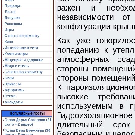
важен и необх
Природа
Тесты
независимости от
Девушки
Рассказы
конфигурации крыш
Игры
Советы по ремонту
Как уже говорилос
Кино
попаданию к утепл
Интересное в сети
Компьютеры
атмосферных осад
Медицина и здоровье
Мода и стиль
стороны помещений
Советы по хозяйству
стороны помещений,
Обои
Приколы
К пароизоляционн
Афоризмы
высокие требова
Стихи
Анекдоты
используемым в п
Гидроизоляционн
Популярные посты
Голая Дарья Сагалова (31
длительный срок
фото + 2 видео)
Голая Вера Брежнева (30
безопасным и цело