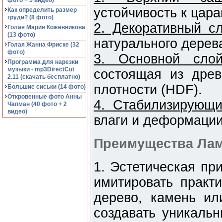
фото + 5 видео)
устойчивость к цара
Как определить размер
груди? (8 фото)
2. Декоративный с
Голая Мария Кожевникова
(13 фото)
натурального дерев
Голая Жанна Фриске (32
фото)
3. Основной слой
Программа для нарезки
музыки - mp3DirectCut
состоящая из древ
2.11 (cкачать бесплатно)
плотности (HDF).
Большие сиськи (14 фото)
Откровенные фото Анны
4. Стабилизирующи
Чапман (40 фото + 2
видео)
влаги и деформации
Преимущества Ла
1. Эстетическая пр
имитировать практи
дерево, камень ил
создавать уникаль