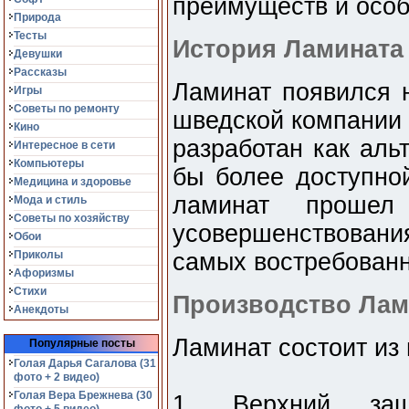
преимуществ и особ
Природа
Тесты
История Ламината
Девушки
Рассказы
Ламинат появился н
Игры
Советы по ремонту
шведской компании 
Кино
разработан как аль
Интересное в сети
Компьютеры
бы более доступной
Медицина и здоровье
ламинат прошел
Мода и стиль
Советы по хозяйству
усовершенствован
Обои
Приколы
самых востребованн
Афоризмы
Стихи
Производство Лам
Анекдоты
Ламинат состоит из 
Популярные посты
Голая Дарья Сагалова (31
фото + 2 видео)
Голая Вера Брежнева (30
1. Верхний защ