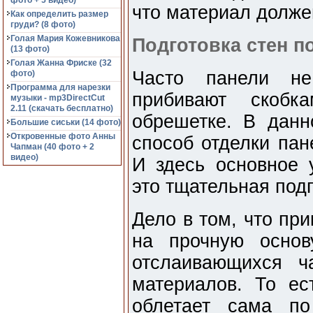
фото + 5 видео)
что материал долже
Как определить размер
груди? (8 фото)
Голая Мария Кожевникова
Подготовка стен п
(13 фото)
Голая Жанна Фриске (32
Часто панели не
фото)
Программа для нарезки
прибивают скобк
музыки - mp3DirectCut
2.11 (cкачать бесплатно)
обрешетке. В данн
Большие сиськи (14 фото)
Откровенные фото Анны
способ отделки па
Чапман (40 фото + 2
видео)
И здесь основное 
это тщательная подг
Дело в том, что пр
на прочную основ
отслаивающихся ч
материалов. То ес
облетает сама п