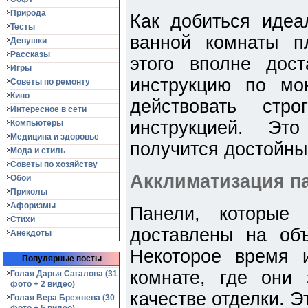
Природа
Как добиться идеал
Тесты
ванной комнаты п
Девушки
Рассказы
этого вполне дост
Игры
инструкцию по мо
Советы по ремонту
Кино
действовать стр
Интересное в сети
инструкцией. Это
Компьютеры
Медицина и здоровье
получится достойны
Мода и стиль
Советы по хозяйству
Акклиматизация п
Обои
Приколы
Афоризмы
Панели, которые
Стихи
доставлены на объ
Анекдоты
Некоторое время 
Популярные посты
комнате, где они 
Голая Дарья Сагалова (31
фото + 2 видео)
качестве отделки. Э
Голая Вера Брежнева (30