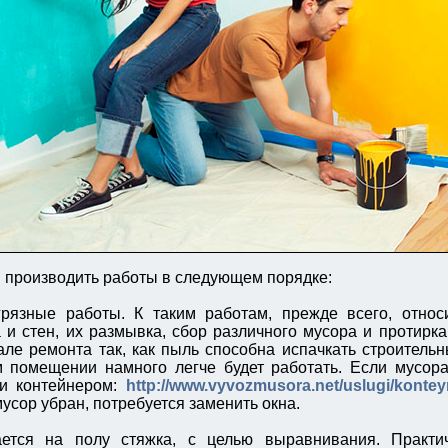
 производить работы в следующем порядке:
грязные работы. К таким работам, прежде всего, относ
 и стен, их размывка, сбор различного мусора и протирка
але ремонта так, как пыль способна испачкать строитель
 помещении намного легче будет работать. Если мусора
и контейнером:
http://www.vyvozmusora.net/uslugi/konteyn
 мусор убран, потребуется заменить окна.
ается на полу стяжка, с целью выравнивания. Практи