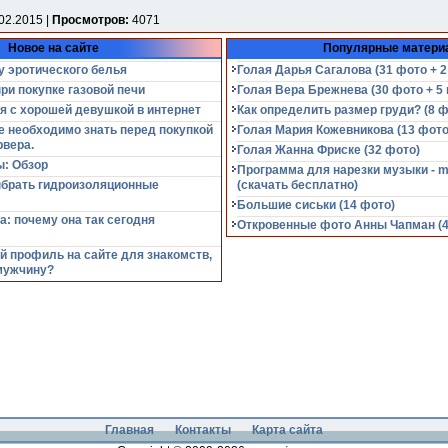
02.2015 |
Просмотров:
4071
Новое на сайте
Популярные матери
у эротического белья
Голая Дарья Сагалова (31 фото + 2
при покупке газовой печи
Голая Вера Брежнева (30 фото + 5 
я с хорошей девушкой в интернет
Как определить размер груди? (8 ф
е необходимо знать перед покупкой
Голая Мария Кожевникова (13 фото
рвера.
Голая Жанна Фриске (32 фото)
: Обзор
Программа для нарезки музыки - m
ыбрать гидроизоляционные
(cкачать бесплатно)
Большие сиськи (14 фото)
а: почему она так сегодня
Откровенные фото Анны Чапман (40
й профиль на сайте для знакомств,
мужчину?
Главная
Контакты
Карта сайта