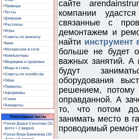
сайте arendainst
Природа
компании удастся
Тесты
Девушки
связанные с пров
Рассказы
демонтажем и ремо
Игры
Советы по ремонту
найти
инструмент 
Кино
больше не будет о
Интересное в сети
Компьютеры
важных занятий. А
Медицина и здоровье
Мода и стиль
будут занимат
Советы по хозяйству
оборудования выс
Обои
Приколы
решением, потому 
Афоризмы
оправданной. А зач
Стихи
Анекдоты
то, что потом до
занимать место в г
Популярные посты
Голая Дарья Сагалова (31
проводимый ремонт 
фото + 2 видео)
Голая Вера Брежнева (30