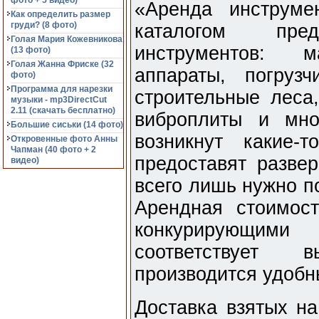
фото + 5 видео)
«Аренда инструме
Как определить размер
груди? (8 фото)
каталогом пре
Голая Мария Кожевникова
инструментов: м
(13 фото)
Голая Жанна Фриске (32
аппараты, погрузч
фото)
Программа для нарезки
строительные леса,
музыки - mp3DirectCut
2.11 (cкачать бесплатно)
виброплиты и мно
Большие сиськи (14 фото)
возникнут какие-
Откровенные фото Анны
Чапман (40 фото + 2
предоставят развер
видео)
всего лишь нужно п
Арендная стоимос
конкурирующим
соответствует 
производится удобн
Доставка взятых н