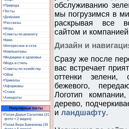
обслуживанию зеле
Природа
Тесты
мы погрузимся в ми
Девушки
раскрывая все во
Рассказы
Игры
сайтом и компание
Советы по ремонту
Кино
Дизайн и навигаци
Интересное в сети
Компьютеры
Сразу же после пере
Медицина и здоровье
Мода и стиль
вас встречает прия
Советы по хозяйству
Обои
оттенки зелени, 
Приколы
бежевого, переда
Афоризмы
Стихи
Логотип компании
Анекдоты
дерево, подчеркива
Популярные посты
и
ландшафту
.
Голая Дарья Сагалова (31
фото + 2 видео)
Голая Вера Брежнева (30