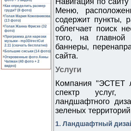
Навигация по сайту
фото + 5 видео)
Как определить размер
Меню, расположен
груди? (8 фото)
Голая Мария Кожевникова
содержит пункты, р
(13 фото)
Голая Жанна Фриске (32
облегчает поиск н
фото)
того, на главной
Программа для нарезки
музыки - mp3DirectCut
баннеры, перенапр
2.11 (cкачать бесплатно)
Большие сиськи (14 фото)
сайта.
Откровенные фото Анны
Чапман (40 фото + 2
видео)
Услуги
Компания "ЭСТЕТ 
спектр услуг,
ландшафтного диза
зеленых территорий
1. Ландшафтный диза