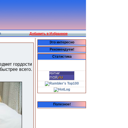
а
Добавить в Избранное
Это интересно
Рекомендуем!
Статистика
едмет гордости
 быстрее всего.
Полезное!