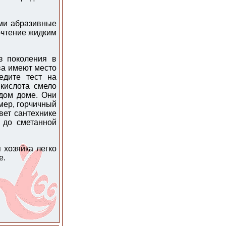
ми абразивные
очтение жидким
з поколения в
ва имеют место
едите тест на
 кислота смело
дом доме. Они
имер, горчичный
вет сантехнике
 до сметанной
 хозяйка легко
е.