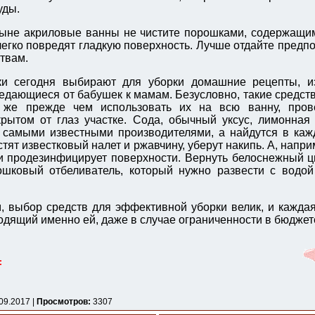
уды.
ыне акриловые ванны не чистите порошками, содержащи
 легко повредят гладкую поверхность. Лучше отдайте предп
твам.
ки сегодня выбирают для уборки домашние рецепты, и
едающиеся от бабушек к мамам. Безусловно, такие средст
 же прежде чем использовать их на всю ванну, пров
рытом от глаз участке. Сода, обычный уксус, лимонная
 самыми известными производителями, а найдутся в каж
тят известковый налет и ржавчину, уберут накипь. А, напр
 продезинфицирует поверхности. Вернуть белоснежный ц
ошковый отбеливатель, который нужно развести с водой
, выбор средств для эффективной уборки велик, и каждая
одящий именно ей, даже в случае ограниченности в бюджет
:
09.2017 |
Просмотров:
3307