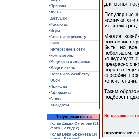
для мытья пос
Природа
Тесты
Популярные н
Девушки
частички, они
Рассказы
моющим средс
Игры
Многие хозяй
Советы по ремонту
поколение пер
Кино
быть, но все
Интересное в сети
небольшом, ск
Компьютеры
конкурируют с
Медицина и здоровье
прекрасно очис
Мода и стиль
порошок еще и
Советы по хозяйству
способен пор
Обои
консистенции.
Приколы
Таким образом
Афоризмы
подберет подх
Стихи
Анекдоты
Интересное в сети
Популярные посты
Голая Дарья Сагалова (31
фото + 2 видео)
Опубликовано:
29.
Голая Вера Брежнева (30