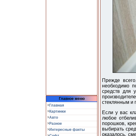
Прежде всег
необходимо п
средств для 
производителей
Главное меню
стеклянным и 
Главная
Картинки
Если у вас кл
Авто
любое отбели
порошков, кре
Разное
выбирать средс
Интересные факты
оказалось, с
Софт