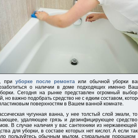
о, при
уборке после ремонта
или обычной уборки ва
озаботиться о наличии в доме подходящих именно Ваш
уборки. Сегодня на рынке представлен огромный выбор
, но важно подобрать средство не с едким составом, котор
пластиковым поверхностям в Вашем ванной комнате.
ассическая чугунная ванна, у нее толстый слой эмали, т
вающее, удаляющее грязь и дезинфицирующее средство 
мов. В случае наличия у вас сантехники из нержавеющей 
тва для уборки, в составе которых нет кислот. А если так
мело пользуйтесь обычным мылом, стиральным порошком 