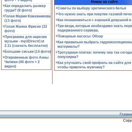
фото + 5 видео)
Новое на сайте
Как определить размер
Советы по выбору эротического белья
груди? (8 фото)
Что нужно знать при покупке газовой печи
Голая Мария Кожевникова
Как познакомиться с хорошей девушкой в
(13 фото)
Три вещи, которые необходимо знать пер
Голая Жанна Фриске (32
подержанного сервера.
фото)
Пожарные насосы: Обзор
Программа для нарезки
музыки - mp3DirectCut
Как правильно выбрать гидроизоляционн
2.11 (cкачать бесплатно)
материалы?
Большие сиськи (14 фото)
Тротуарная плитка: почему она так сегод
популярна?
Откровенные фото Анны
Чапман (40 фото + 2
Как улучшить свой профиль на сайте для
видео)
чтобы привлечь мужчину?
Главна
Copy