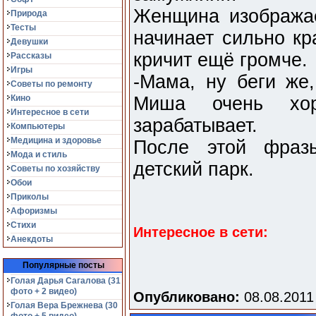
Женщина изображае
Природа
Тесты
начинает сильно кр
Девушки
кричит ещё громче.
Рассказы
Игры
-Мама, ну беги же,
Советы по ремонту
Кино
Миша очень хо
Интересное в сети
зарабатывает.
Компьютеры
Медицина и здоровье
После этой фраз
Мода и стиль
детский парк.
Советы по хозяйству
Обои
Приколы
Афоризмы
Стихи
Интересное в сети:
Анекдоты
Популярные посты
Голая Дарья Сагалова (31
фото + 2 видео)
Опубликовано:
08.08.2011
Голая Вера Брежнева (30