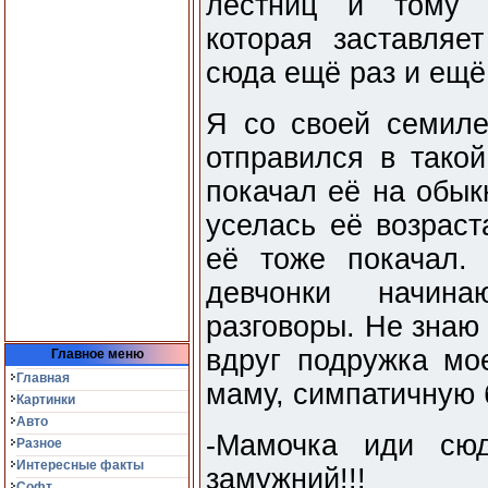
лестниц и тому п
которая заставляе
сюда ещё раз и ещё
Я со своей семиле
отправился в тако
покачал её на обык
уселась её возраст
её тоже покачал.
девчонки начин
разговоры. Не знаю
вдруг подружка мо
Главное меню
Главная
маму, симпатичную 
Картинки
Авто
-Мамочка иди сю
Разное
Интересные факты
замужний!!!
Софт