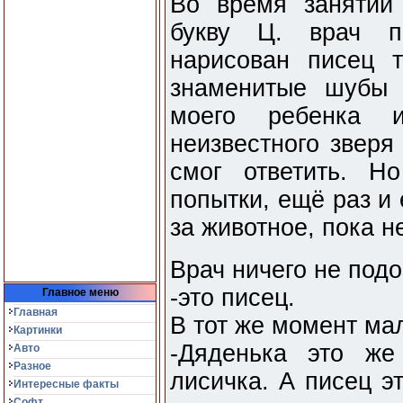
Во время занятий
букву Ц. врач п
нарисован писец 
знаменитые шубы 
моего ребенка и
неизвестного зверя
смог ответить. Н
попытки, ещё раз и 
за животное, пока н
Врач ничего не под
-это писец.
Главное меню
Главная
В тот же момент ма
Картинки
-Дяденька это же
Авто
Разное
лисичка. А писец э
Интересные факты
Софт