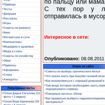
по пальцу или мама
Природа
С тех пор у ло
Тесты
Девушки
отправилась в мусо
Рассказы
Игры
Советы по ремонту
Кино
Интересное в сети:
Интересное в сети
Компьютеры
Медицина и здоровье
Мода и стиль
Советы по хозяйству
Опубликовано:
08.08.2011
Обои
Приколы
Новое на сайте
Афоризмы
Советы по выбору эротического белья
Стихи
Что нужно знать при покупке газовой печи
Анекдоты
Как познакомиться с хорошей девушкой в
Три вещи, которые необходимо знать пер
Популярные посты
подержанного сервера.
Голая Дарья Сагалова (31
Пожарные насосы: Обзор
фото + 2 видео)
Как правильно выбрать гидроизоляционн
Голая Вера Брежнева (30
материалы?