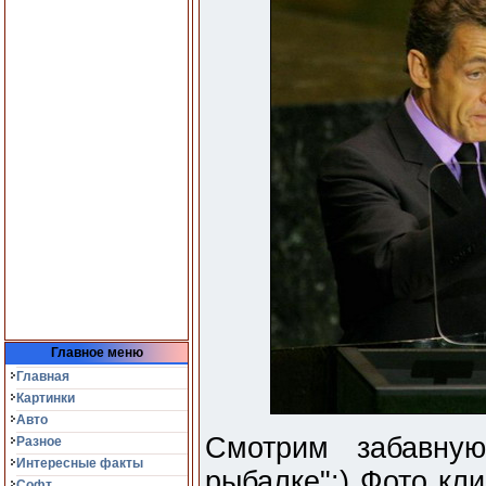
Главное меню
Главная
Картинки
Авто
Смотрим забавну
Разное
Интересные факты
рыбалке":) Фото кл
Софт