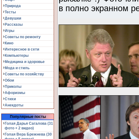
Природа
в полно экранном р
Тесты
Девушки
Рассказы
Игры
Советы по ремонту
Кино
Интересное в сети
Компьютеры
Медицина и здоровье
Мода и стиль
Советы по хозяйству
Обои
Приколы
Афоризмы
Стихи
Анекдоты
Популярные посты
Голая Дарья Сагалова (31
фото + 2 видео)
Голая Вера Брежнева (30