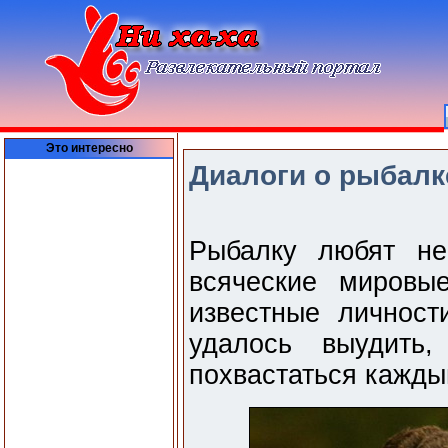
Это интересно
Диалоги о рыбалке
Рыбалку любят не
всяческие мировы
известные личност
удалось выудить
похвастаться каждый