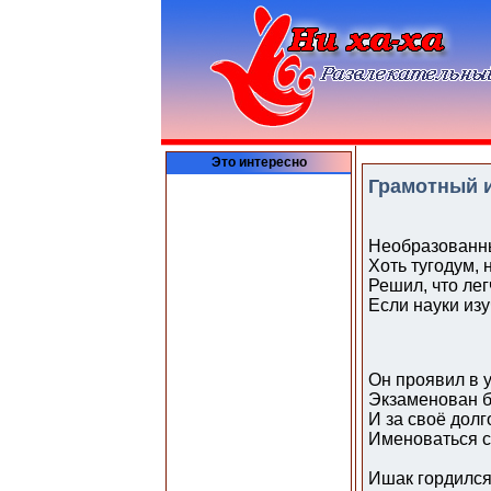
Это интересно
Грамотный 
Необразованн
Хоть тугодум, 
Решил, что лег
Если науки изу
Он проявил в 
Экзаменован б
И за своё дол
Именоваться с
Ишак гордился