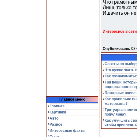
Что грамотным
Лишь только то
Ишачить он не
Интересное в сети
Опубликовано:
08.
Советы по выбор
Что нужно знать 
Как познакомитьс
Три вещи, которы
подержанного се
Пожарные насосы
Как правильно в
Главное меню
материалы?
Главная
Тротуарная плитк
Картинки
популярна?
Авто
Как улучшить сво
Разное
чтобы привлечь 
Интересные факты
Софт