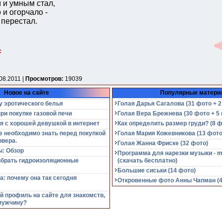
 и умным стал,
 и огорчало -
 перестал.
:
08.2011 |
Просмотров:
19039
Новое на сайте
Популярные матери
у эротического белья
Голая Дарья Сагалова (31 фото + 2
при покупке газовой печи
Голая Вера Брежнева (30 фото + 5 
я с хорошей девушкой в интернет
Как определить размер груди? (8 ф
е необходимо знать перед покупкой
Голая Мария Кожевникова (13 фото
рвера.
Голая Жанна Фриске (32 фото)
: Обзор
Программа для нарезки музыки - m
ыбрать гидроизоляционные
(cкачать бесплатно)
Большие сиськи (14 фото)
а: почему она так сегодня
Откровенные фото Анны Чапман (40
й профиль на сайте для знакомств,
мужчину?