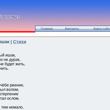
Главная
Контакты
Карта сайт
ишак |
Стихи
ый ишак,
но не дурак,
че будет жить,
чить.
учёбе рвение,
ыл волом,
готерпение
тал ослом.
 тем немало,