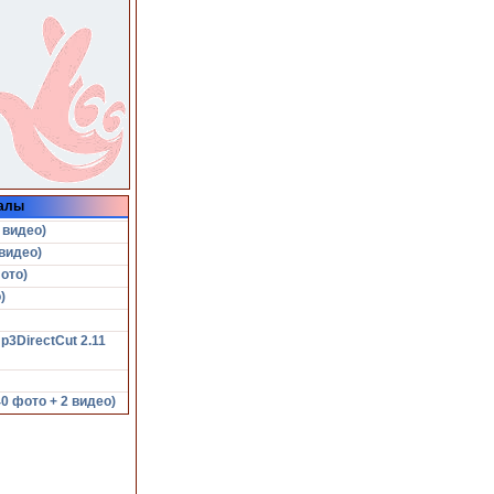
алы
 видео)
видео)
ото)
)
p3DirectCut 2.11
 фото + 2 видео)