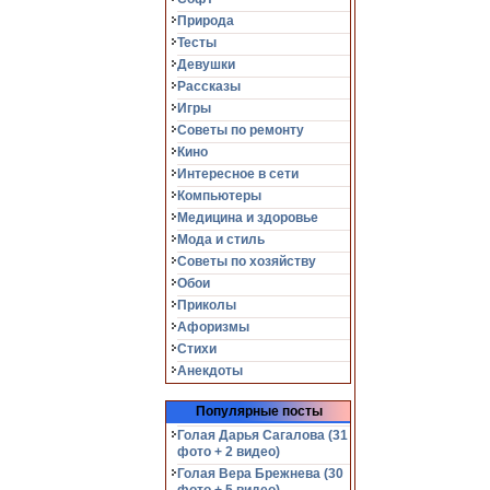
Природа
Тесты
Девушки
Рассказы
Игры
Советы по ремонту
Кино
Интересное в сети
Компьютеры
Медицина и здоровье
Мода и стиль
Советы по хозяйству
Обои
Приколы
Афоризмы
Стихи
Анекдоты
Популярные посты
Голая Дарья Сагалова (31
фото + 2 видео)
Голая Вера Брежнева (30