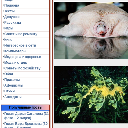
Природа
Тесты
Девушки
Рассказы
Игры
Советы по ремонту
Кино
Интересное в сети
Компьютеры
Медицина и здоровье
Мода и стиль
Советы по хозяйству
Обои
Приколы
Афоризмы
Стихи
Анекдоты
Популярные посты
Голая Дарья Сагалова (31
фото + 2 видео)
Голая Вера Брежнева (30