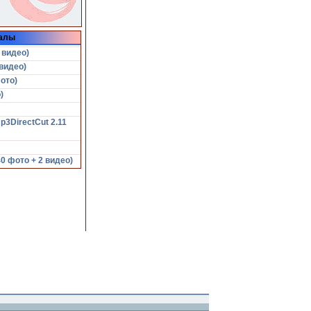
алы
 видео)
видео)
ото)
)
p3DirectCut 2.11
 фото + 2 видео)