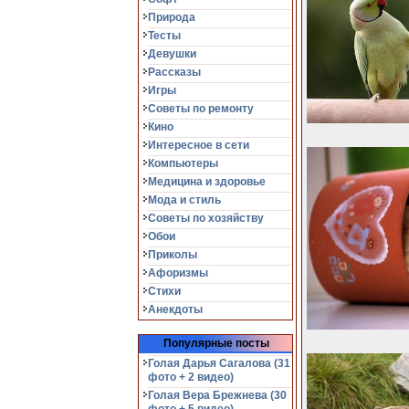
Природа
Тесты
Девушки
Рассказы
Игры
Советы по ремонту
Кино
Интересное в сети
Компьютеры
Медицина и здоровье
Мода и стиль
Советы по хозяйству
Обои
Приколы
Афоризмы
Стихи
Анекдоты
Популярные посты
Голая Дарья Сагалова (31
фото + 2 видео)
Голая Вера Брежнева (30