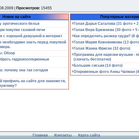
08.2009 |
Просмотров:
15455
Новое на сайте
Популярные матери
у эротического белья
Голая Дарья Сагалова (31 фото + 2
при покупке газовой печи
Голая Вера Брежнева (30 фото + 5 
я с хорошей девушкой в интернет
Как определить размер груди? (8 ф
е необходимо знать перед покупкой
Голая Мария Кожевникова (13 фото
рвера.
Голая Жанна Фриске (32 фото)
: Обзор
Программа для нарезки музыки - m
ыбрать гидроизоляционные
(cкачать бесплатно)
Большие сиськи (14 фото)
а: почему она так сегодня
Откровенные фото Анны Чапман (40
й профиль на сайте для знакомств,
мужчину?
Главная
Контакты
Карта сайта