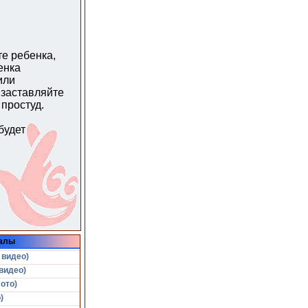
те ребенка,
енка
или
е заставляйте
 простуд.
будет
алы
 видео)
видео)
ото)
)