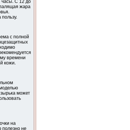
 часы. С 12 до
ы палящая жара
овья.
 пользу.
ема с полной
лнцезащитных
бходимо
 рекомендуется
ему времени
й кожи.
ельном
 моделью
озырька может
ользовать
очки на
ю полезно не