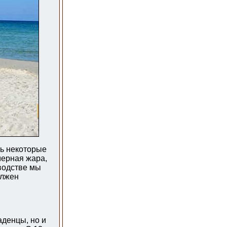
ть некоторые
мерная жара,
водстве мы
олжен
аденцы, но и