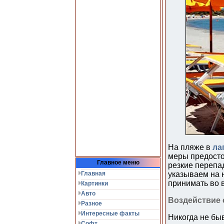
На пляже в
ла
меры предосто
Главное меню
резкие перепа
Главная
указываем на 
принимать во 
Картинки
Авто
Воздействие 
Разное
Интересные факты
Никогда не бы
Софт