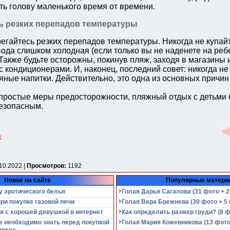
ть голову маленького время от времени.
ь резких перепадов температуры
регайтесь резких перепадов температуры. Никогда не купай
вода слишком холодная (если только вы не наденете на реб
Также будьте осторожны, покинув пляж, заходя в магазины 
с кондиционерами. И, наконец, последний совет: никогда н
яные напитки. Действительно, это одна из основных причин
простые меры предосторожности, пляжный отдых с детьми 
езопасным.
:
10.2022 |
Просмотров:
1192
Новое на сайте
Популярные матери
у эротического белья
Голая Дарья Сагалова (31 фото + 2
при покупке газовой печи
Голая Вера Брежнева (30 фото + 5 
я с хорошей девушкой в интернет
Как определить размер груди? (8 ф
е необходимо знать перед покупкой
Голая Мария Кожевникова (13 фото