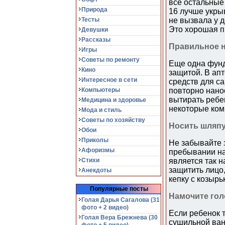
все остальные
Природа
16 лучше укры
Тесты
не вызвала у д
Это хорошая пр
Девушки
Рассказы
Правильное н
Игры
Советы по ремонту
Еще одна фунд
Кино
защитой. В ап
Интересное в сети
средств для с
Компьютеры
повторно нано
вытирать ребе
Медицина и здоровье
некоторые ком
Мода и стиль
Советы по хозяйству
Носить шляп
Обои
Приколы
Не забывайте 
Афоризмы
пребывании на
Стихи
является так 
защитить лицо
Анекдоты
кепку с козырь
Популярные посты
Намочите гол
Голая Дарья Сагалова (31
фото + 2 видео)
Если ребенок т
Голая Вера Брежнева (30
сушильной ванн