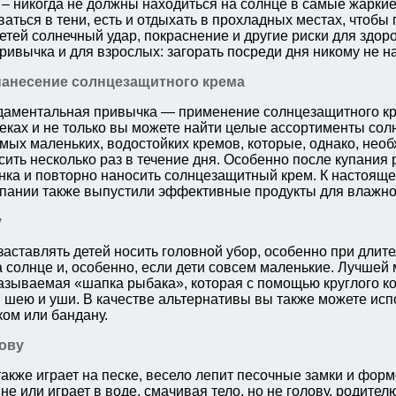
 – никогда не должны находиться на солнце в самые жаркие
ваться в тени, есть и отдыхать в прохладных местах, чтоб
етей солнечный удар, покраснение и другие риски для здор
ивычка и для взрослых: загорать посреди дня никому не на
анесение солнцезащитного крема
аментальная привычка — применение солнцезащитного кр
теках и не только вы можете найти целые ассортименты со
амых маленьких, водостойких кремов, которые, однако, нео
сить несколько раз в течение дня. Особенно после купания
нка и повторно наносить солнцезащитный крем. К настоящ
пании также выпустили эффективные продукты для влажно
у
заставлять детей носить головной убор, особенно при длит
 солнце и, особенно, если дети совсем маленькие. Лучшей
называемая «шапка рыбака», которая с помощью круглого к
, шею и уши. В качестве альтернативы вы также можете исп
ком или бандану.
ову
акже играет на песке, весело лепит песочные замки и форм
е или играет в воде, смачивая тело, но не голову, родител