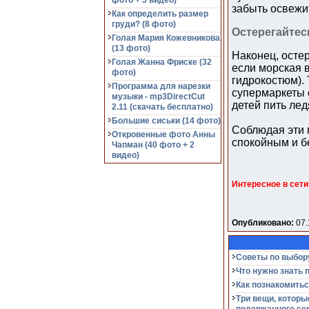
фото + 5 видео)
забыть освежи
Как определить размер
груди? (8 фото)
Остерегайтес
Голая Мария Кожевникова
(13 фото)
Наконец, осте
Голая Жанна Фриске (32
если морская 
фото)
гидрокостюм). 
Программа для нарезки
супермаркеты 
музыки - mp3DirectCut
детей пить лед
2.11 (cкачать бесплатно)
Большие сиськи (14 фото)
Соблюдая эти 
Откровенные фото Анны
спокойным и б
Чапман (40 фото + 2
видео)
Интересное в сети
Опубликовано:
07.
Советы по выбор
Что нужно знать 
Как познакомитьс
Три вещи, которы