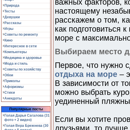
важных факторов, ко
Природа
настоящему незабыв
Тесты
Девушки
расскажем о том, ка
Рассказы
как подготовиться к
Игры
Советы по ремонту
море с максимально
Кино
Интересное в сети
Выбираем место д
Компьютеры
Медицина и здоровье
Первое, что нужно 
Мода и стиль
Советы по хозяйству
отдыха на море
– э
Обои
Приколы
В зависимости от то
Афоризмы
можно выбрать куро
Стихи
Анекдоты
уединенный пляжный
Популярные посты
Голая Дарья Сагалова (31
Если вы хотите про
фото + 2 видео)
Голая Вера Брежнева (30
друзьями, то лучше