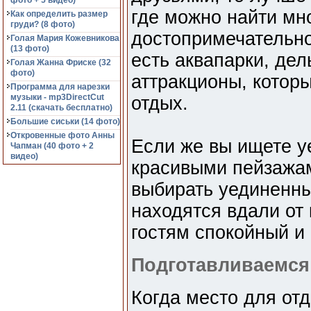
фото + 5 видео)
где можно найти мн
Как определить размер
груди? (8 фото)
достопримечательно
Голая Мария Кожевникова
(13 фото)
есть аквапарки, дел
Голая Жанна Фриске (32
фото)
аттракционы, котор
Программа для нарезки
музыки - mp3DirectCut
отдых.
2.11 (cкачать бесплатно)
Большие сиськи (14 фото)
Откровенные фото Анны
Если же вы ищете у
Чапман (40 фото + 2
видео)
красивыми пейзажам
выбирать уединенны
находятся вдали от
гостям спокойный и
Подготавливаемся 
Когда место для отд