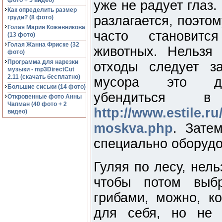
фото + 5 видео)
уже не радует глаз.
Как определить размер
разлагается, поэто
груди? (8 фото)
Голая Мария Кожевникова
часто становитс
(13 фото)
Голая Жанна Фриске (32
животных. Нельзя
фото)
Программа для нарезки
отходы следует з
музыки - mp3DirectCut
2.11 (cкачать бесплатно)
мусора это дор
Большие сиськи (14 фото)
убендиться 
Откровенные фото Анны
Чапман (40 фото + 2
http://www.estile.r
видео)
moskva.php
. Зате
специально оборудо
Гуляя по лесу, нель
чтобы потом выб
грибами, можно, ко
для себя, но не 