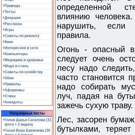
определенной ст
Природа
Тесты
влиянию человека.
Девушки
нарушить, если 
Рассказы
Игры
правила.
Советы по ремонту
Кино
Огонь - опасный 
Интересное в сети
Компьютеры
следует очень ост
Медицина и здоровье
лесу надо следить,
Мода и стиль
Советы по хозяйству
часто становится п
Обои
Приколы
надо собирать му
Афоризмы
луч, падая на буты
Стихи
Анекдоты
зажечь сухую траву.
Популярные посты
Лес, засорен бумаж
Голая Дарья Сагалова (31
фото + 2 видео)
бутылками, теряет
Голая Вера Брежнева (30