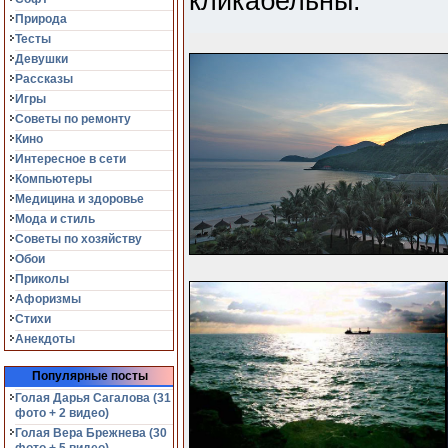
кликабельны.
Природа
Тесты
Девушки
Рассказы
Игры
Советы по ремонту
Кино
Интересное в сети
Компьютеры
Медицина и здоровье
Мода и стиль
Советы по хозяйству
Обои
Приколы
Афоризмы
Стихи
Анекдоты
Популярные посты
Голая Дарья Сагалова (31
фото + 2 видео)
Голая Вера Брежнева (30