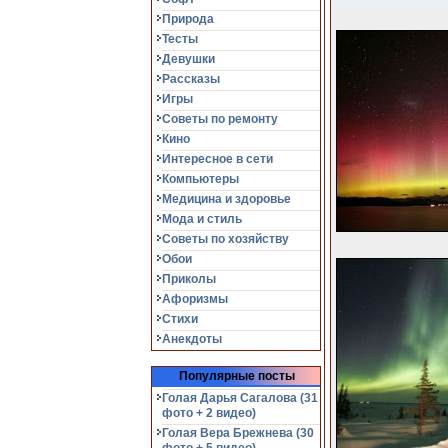
Природа
Тесты
Девушки
Рассказы
Игры
Советы по ремонту
Кино
Интересное в сети
Компьютеры
Медицина и здоровье
Мода и стиль
Советы по хозяйству
Обои
Приколы
Афоризмы
Стихи
Анекдоты
Популярные посты
Голая Дарья Сагалова (31
фото + 2 видео)
Голая Вера Брежнева (30