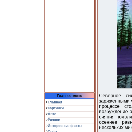
Северное си
Главное меню
заряженными ч
Главная
процессе ст
Картинки
возбуждение а
Авто
сияния появля
Разное
осеннее рав
Интересные факты
нескольких мин
Софт