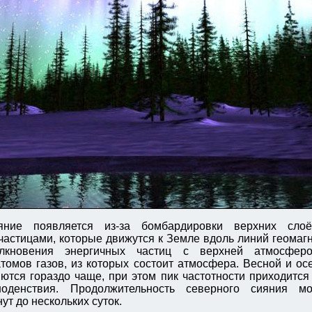
яние появляется из-за бомбардировки верхних сло
астицами, которые движутся к Земле вдоль линий геомагн
олкновения энергичных частиц с верхней атмосферо
томов газов, из которых состоит атмосфера. Весной и о
ются гораздо чаще, при этом пик частотности приходится
ноденствия. Продолжительность северного сияния м
ут до нескольких суток.