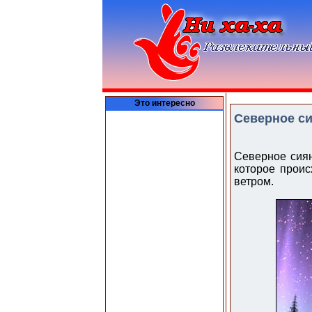
Это интересно
Северное си
Северное сиян
которое прои
ветром.