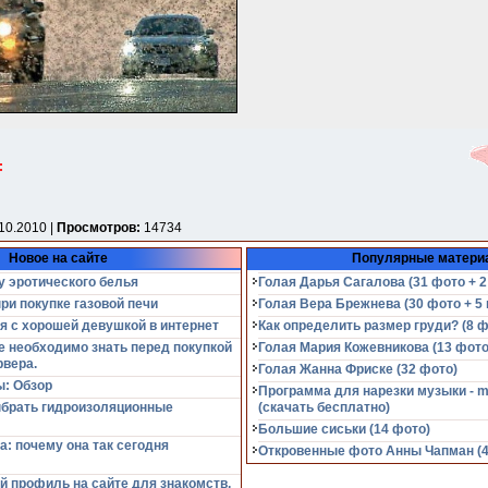
:
10.2010 |
Просмотров:
14734
Новое на сайте
Популярные матери
у эротического белья
Голая Дарья Сагалова (31 фото + 2
при покупке газовой печи
Голая Вера Брежнева (30 фото + 5 
я с хорошей девушкой в интернет
Как определить размер груди? (8 ф
е необходимо знать перед покупкой
Голая Мария Кожевникова (13 фото
рвера.
Голая Жанна Фриске (32 фото)
: Обзор
Программа для нарезки музыки - m
ыбрать гидроизоляционные
(cкачать бесплатно)
Большие сиськи (14 фото)
а: почему она так сегодня
Откровенные фото Анны Чапман (40
й профиль на сайте для знакомств,