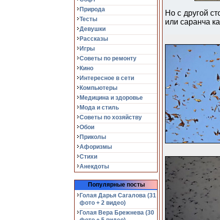
Природа
Но с другой ст
Тесты
или саранча к
Девушки
Рассказы
Игры
Советы по ремонту
Кино
Интересное в сети
Компьютеры
Медицина и здоровье
Мода и стиль
Советы по хозяйству
Обои
Приколы
Афоризмы
Стихи
Анекдоты
Популярные посты
Голая Дарья Сагалова (31
фото + 2 видео)
Голая Вера Брежнева (30