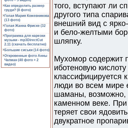
фото + 5 видео)
того, вступают ли с
Как определить размер
груди? (8 фото)
другого типа спари
Голая Мария Кожевникова
(13 фото)
внешний вид с ярко
Голая Жанна Фриске (32
фото)
и бело-желтыми бо
Программа для нарезки
шляпку.
музыки - mp3DirectCut
2.11 (cкачать бесплатно)
Большие сиськи (14 фото)
Откровенные фото Анны
Мухомор содержит 
Чапман (40 фото + 2
видео)
иботеновую кислоту
классифицируется к
люди во всем мире е
шаманы, возможно, 
каменном веке. При
теряет свои ядовиты
двукратное пропари