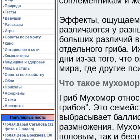
соплеменникам и ж
Природа
Тесты
Эффекты, ощущаемы
Девушки
Рассказы
различаются у разны
Игры
больших различий в
Советы по ремонту
Кино
отдельного гриба. И
Интересное в сети
Компьютеры
дни из-за того, что
Медицина и здоровье
мира, где другие п
Мода и стиль
Советы по хозяйству
Что такое мухомо
Обои
Приколы
Афоризмы
Гриб Мухомор относ
Стихи
грибов”. Это семейс
Анекдоты
выбрасывает баллис
Популярные посты
Голая Дарья Сагалова (31
размножения. Мухо
фото + 2 видео)
половым, так и бесп
Голая Вера Брежнева (30