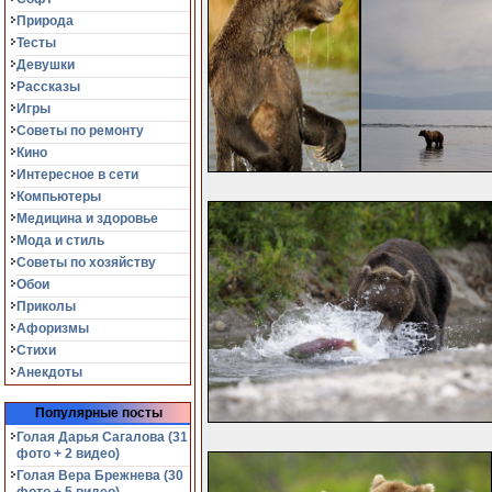
Природа
Тесты
Девушки
Рассказы
Игры
Советы по ремонту
Кино
Интересное в сети
Компьютеры
Медицина и здоровье
Мода и стиль
Советы по хозяйству
Обои
Приколы
Афоризмы
Стихи
Анекдоты
Популярные посты
Голая Дарья Сагалова (31
фото + 2 видео)
Голая Вера Брежнева (30