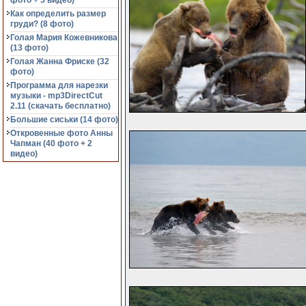
фото + 5 видео)
Как определить размер
груди? (8 фото)
Голая Мария Кожевникова
(13 фото)
Голая Жанна Фриске (32
фото)
Программа для нарезки
музыки - mp3DirectCut
2.11 (cкачать бесплатно)
Большие сиськи (14 фото)
Откровенные фото Анны
Чапман (40 фото + 2
видео)