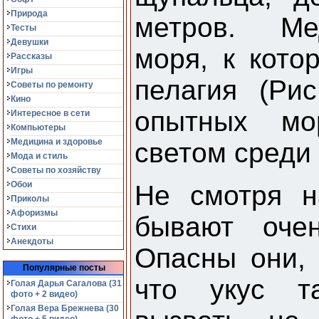
Природа
метров. Ме
Тесты
Девушки
моря, к кото
Рассказы
Игры
пелагия (Ри
Советы по ремонту
Кино
опытных мо
Интересное в сети
Компьютеры
Медицина и здоровье
светом среди 
Мода и стиль
Советы по хозяйству
Обои
Не смотря н
Приколы
Афоризмы
бывают оче
Стихи
Анекдоты
Опасны они, 
Популярные посты
что укус т
Голая Дарья Сагалова (31
фото + 2 видео)
Голая Вера Брежнева (30