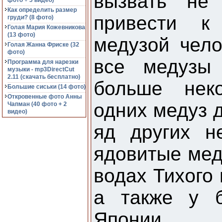
вызвать не
фото + 5 видео)
Как определить размер
привести к
груди? (8 фото)
Голая Мария Кожевникова
(13 фото)
медузой чел
Голая Жанна Фриске (32
фото)
все медузы 
Программа для нарезки
музыки - mp3DirectCut
2.11 (cкачать бесплатно)
больше нек
Большие сиськи (14 фото)
Откровенные фото Анны
одних медуз д
Чапман (40 фото + 2
видео)
яд других н
ядовитые мед
водах Тихого 
а также у б
Японии.