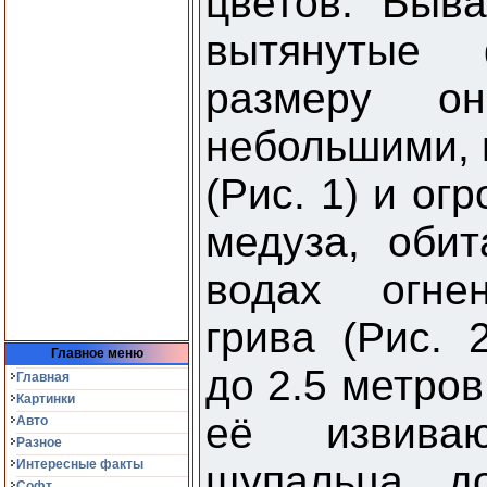
цветов. Быва
вытянутые
размеру о
небольшими, 
(Рис. 1) и ог
медуза, оби
водах огнен
грива (Рис. 
Главное меню
до 2.5 метров
Главная
Картинки
её извиваю
Авто
Разное
Интересные факты
щупальца, д
Софт