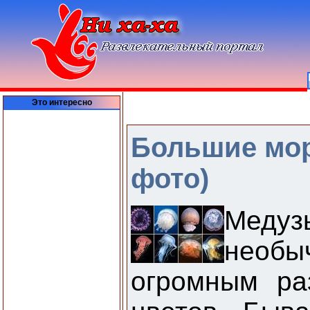
Это интересно
Большие мор
фото)
Мед
необы
огромным ра