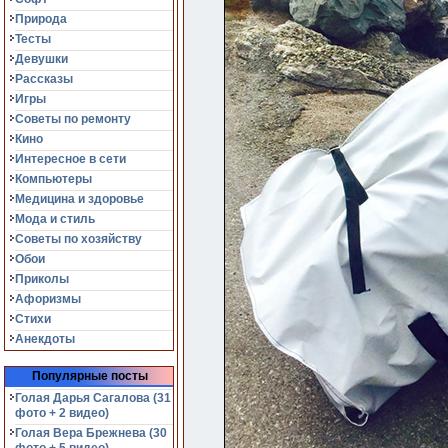
Природа
Тесты
Девушки
Рассказы
Игры
Советы по ремонту
Кино
Интересное в сети
Компьютеры
Медицина и здоровье
Мода и стиль
Советы по хозяйству
Обои
Приколы
Афоризмы
Стихи
Анекдоты
Популярные посты
Голая Дарья Сагалова (31
фото + 2 видео)
Голая Вера Брежнева (30