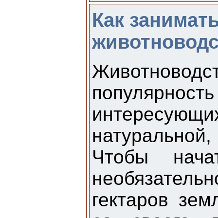
Как занимат
животновод
Животнов
популярно
интересующи
натурально
Чтобы нача
необязате
гектаров зем