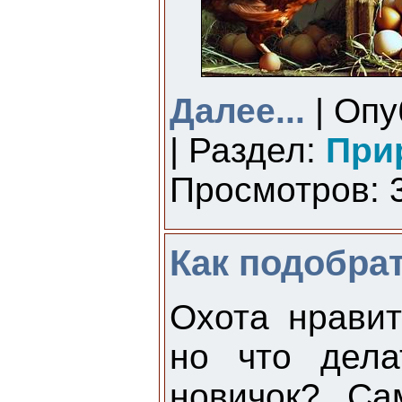
Далее...
| Опу
| Раздел:
При
Просмотров: 3
Как подобра
Охота нрави
но что дела
новичок? Са