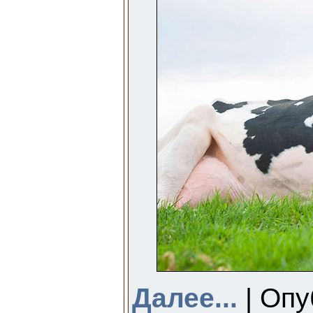
Далее...
| Опу