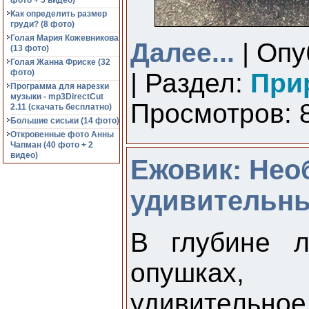
фото + 5 видео)
Как определить размер
груди? (8 фото)
Голая Мария Кожевникова
Далее...
| Опу
(13 фото)
Голая Жанна Фриске (32
фото)
| Раздел:
При
Программа для нарезки
музыки - mp3DirectCut
Просмотров: 8
2.11 (cкачать бесплатно)
Большие сиськи (14 фото)
Откровенные фото Анны
Чапман (40 фото + 2
видео)
Ежовик: Нео
удивительн
В глубине л
опушках, 
удивительно