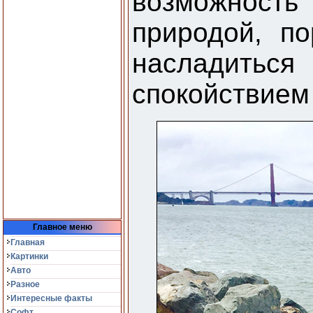
возможност
природой, п
насладит
спокойствием
Главное меню
Главная
Картинки
Авто
Разное
Интересные факты
Софт