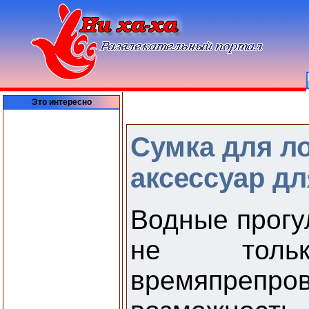
Это интересно
Сумка для л
аксессуар дл
Водные прогул
не тольк
времяпреп