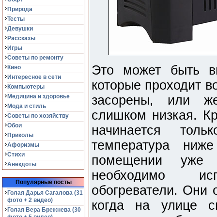
Природа
Тесты
Девушки
Рассказы
Игры
Советы по ремонту
Это может быть в
Кино
Интересное в сети
которые проходит в
Компьютеры
Медицина и здоровье
засорены, или же
Мода и стиль
слишком низкая. Кр
Советы по хозяйству
Обои
начинается толь
Приколы
температура ниж
Афоризмы
Стихи
помещении уже 
Анекдоты
необходимо исп
Популярные посты
обогреватели. Они 
Голая Дарья Сагалова (31
фото + 2 видео)
когда на улице с
Голая Вера Брежнева (30