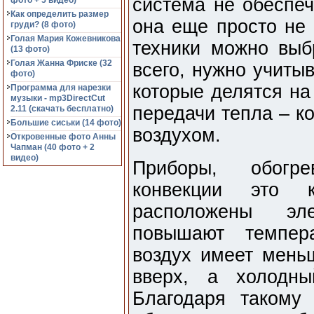
система не обеспеч
фото + 5 видео)
Как определить размер
она еще просто не 
груди? (8 фото)
Голая Мария Кожевникова
техники можно выб
(13 фото)
Голая Жанна Фриске (32
всего, нужно учиты
фото)
которые делятся на
Программа для нарезки
музыки - mp3DirectCut
передачи тепла – к
2.11 (cкачать бесплатно)
Большие сиськи (14 фото)
воздухом.
Откровенные фото Анны
Чапман (40 фото + 2
видео)
Приборы, обогр
конвекции это 
расположены эле
повышают темпера
воздух имеет мень
вверх, а холодны
Благодаря такому