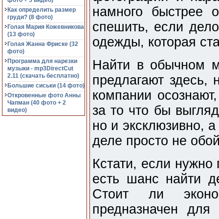
фото + 5 видео)
намного быстрее о
Как определить размер
груди? (8 фото)
спешить, если дело
Голая Мария Кожевникова
(13 фото)
одежды, которая ста
Голая Жанна Фриске (32
фото)
Программа для нарезки
Найти в обычном м
музыки - mp3DirectCut
2.11 (cкачать бесплатно)
предлагают здесь, 
Большие сиськи (14 фото)
компании осознают,
Откровенные фото Анны
Чапман (40 фото + 2
за то что бы выгляд
видео)
но и эксклюзивно, а
деле просто не обой
Кстати, если нужно
есть шанс найти де
Стоит ли эконо
предназначен для 