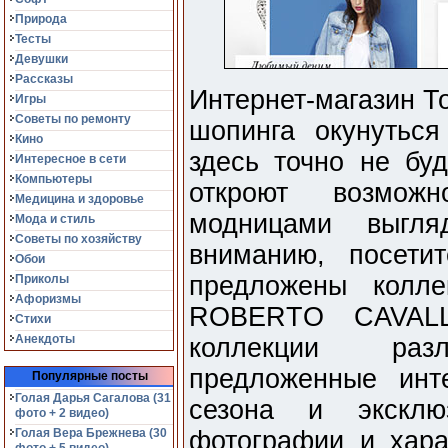
Природа
Тесты
Девушки
Рассказы
Интернет-магазин Т
Игры
Советы по ремонту
шопинга окунутьс
Кино
здесь точно не бу
Интересное в сети
Компьютеры
откроют возмож
Медицина и здоровье
модницами выгля
Мода и стиль
Советы по хозяйству
вниманию, посетит
Обои
предложены колл
Приколы
Афоризмы
ROBERTO CAVALL
Стихи
Анекдоты
коллекции раз
предложенные инт
Популярные посты
Голая Дарья Сагалова (31
сезона и эксклю
фото + 2 видео)
Голая Вера Брежнева (30
фотографии и хара