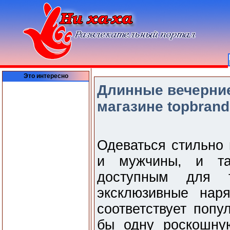
Это интересно
Длинные вечерние
магазине topbrand
Одеваться стильно 
и мужчины, и так
доступным для т
эксклюзивные нар
соответствует попу
бы одну роскошну