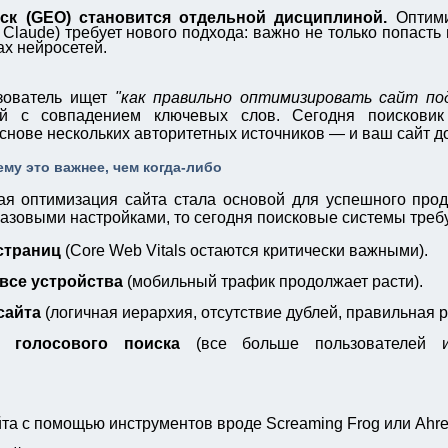
ск (GEO) становится отдельной дисциплиной.
Оптими
, Claude) требует нового подхода: важно не только попасть 
ах нейросетей.
ьзователь ищет
"как правильно оптимизировать сайт под
ей с совпадением ключевых слов. Сегодня поисковик
основе нескольких авторитетных источников — и ваш сайт д
ему это важнее, чем когда-либо
кая оптимизация сайта стала основой для успешного про
азовыми настройками, то сегодня поисковые системы треб
страниц
(Core Web Vitals остаются критически важными).
все устройства
(мобильный трафик продолжает расти).
сайта
(логичная иерархия, отсутствие дублей, правильная ра
 голосового поиска
(все больше пользователей и
та с помощью инструментов вроде Screaming Frog или Ahre