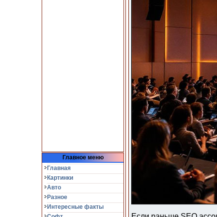
Главное меню
Главная
Картинки
Авто
Разное
Интересные факты
Если раньше SEO ассоц
Софт