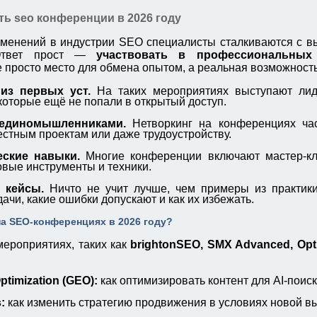
ь seo конференции в 2026 году
менений в индустрии SEO специалисты сталкиваются с вы
 Ответ прост —
участвовать в профессиональных
 просто место для обмена опытом, а реальная возможность
 из первых уст.
На таких мероприятиях выступают лид
которые ещё не попали в открытый доступ.
 единомышленниками.
Нетворкинг на конференциях ча
естным проектам или даже трудоустройству.
еские навыки.
Многие конференции включают мастер-кл
овые инструменты и техники.
 кейсы.
Ничто не учит лучше, чем примеры из практики
чи, какие ошибки допускают и как их избежать.
а SEO-конференциях в 2026 году?
ероприятиях, таких как
brightonSEO, SMX Advanced, Opti
ptimization (GEO):
как оптимизировать контент для AI-поиск
:
как изменить стратегию продвижения в условиях новой в