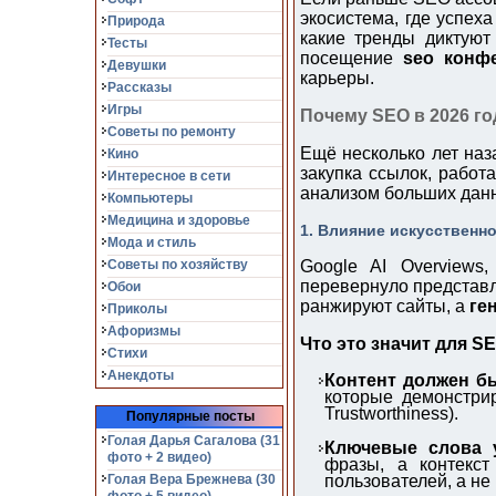
экосистема, где успеха
Природа
какие тренды диктуют
Тесты
посещение
seo конф
Девушки
карьеры.
Рассказы
Игры
Почему SEO в 2026 го
Советы по ремонту
Ещё несколько лет наз
Кино
закупка ссылок, работ
Интересное в сети
анализом больших данн
Компьютеры
Медицина и здоровье
1. Влияние искусственн
Мода и стиль
Советы по хозяйству
Google AI Overviews
перевернуло представл
Обои
ранжируют сайты, а
ге
Приколы
Афоризмы
Что это значит для S
Стихи
Анекдоты
Контент должен б
которые демонстриру
Trustworthiness).
Популярные посты
Голая Дарья Сагалова (31
Ключевые слова у
фото + 2 видео)
фразы, а контекст
Голая Вера Брежнева (30
пользователей, а не