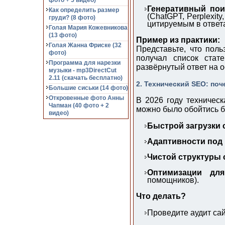
фото + 5 видео)
Генеративный пои
Как определить размер
(ChatGPT, Perplexity
груди? (8 фото)
цитируемым в ответ
Голая Мария Кожевникова
(13 фото)
Пример из практики:
Голая Жанна Фриске (32
Представьте, что пол
фото)
получал список стат
Программа для нарезки
развёрнутый ответ на 
музыки - mp3DirectCut
2.11 (cкачать бесплатно)
2. Технический SEO: поч
Большие сиськи (14 фото)
Откровенные фото Анны
В 2026 году техничес
Чапман (40 фото + 2
можно было обойтись б
видео)
Быстрой загрузки 
Адаптивности под 
Чистой структуры 
Оптимизации для
помощников).
Что делать?
Проведите аудит сай