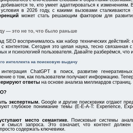
 добиваются те, кто умеет адаптироваться к изменениям. 
 условия в 2026 году, с какими вызовами сталкиваются
еренций
может стать решающим фактором для развити
ду — это не то, что было раньше
ад SEO воспринималось как набор технических действий: 
а с контентом. Сегодня это целая наука, тесно связанная
ых и психологией пользователя. Давайте разберёмся, что 
ого интеллекта на поисковую выдачу
, интеграция ChatGPT в поиск, развитие генеративн
ение о том, как пользователи получают информацию. Тепер
нерируют ответы
на основе анализа миллиардов страниц.
EO?
ыть экспертным.
Google и другие поисковики отдают пре
ют глубокое понимание темы (E-E-A-T: Experience, Experti
ступают место семантике.
Поисковые системы анали
 и смысл запроса. Это означает, что контент должен
 просто содержать ключевики.