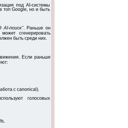
зация под AI-системы
в топ Google, но и быть
 AI-поиск"
. Раньше он
 может сгенерировать
олжен быть среди них.
движения. Если раньше
уют:
бота с canonical).
спользуют голосовых
fs.