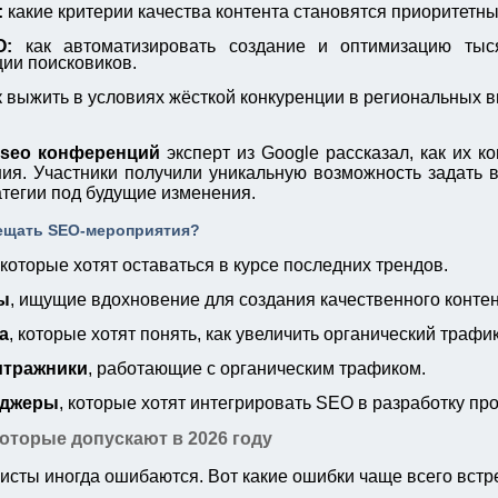
:
какие критерии качества контента становятся приоритетн
O:
как автоматизировать создание и оптимизацию тыс
ции поисковиков.
 выжить в условиях жёсткой конкуренции в региональных в
seo конференций
эксперт из Google рассказал, как их к
я. Участники получили уникальную возможность задать в
атегии под будущие изменения.
сещать SEO-мероприятия?
 которые хотят оставаться в курсе последних трендов.
ы
, ищущие вдохновение для создания качественного контен
а
, которые хотят понять, как увеличить органический трафик
итражники
, работающие с органическим трафиком.
еджеры
, которые хотят интегрировать SEO в разработку про
которые допускают в 2026 году
сты иногда ошибаются. Вот какие ошибки чаще всего встре