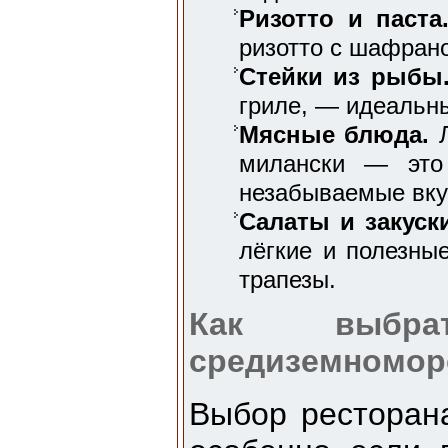
Ризотто и паста
ризотто с шафрано
Стейки из рыбы
гриле, — идеальн
Мясные блюда.
Л
милански — это
незабываемые вк
Салаты и закуск
лёгкие и полезны
трапезы.
Как выбра
средиземноморс
Выбор ресторана