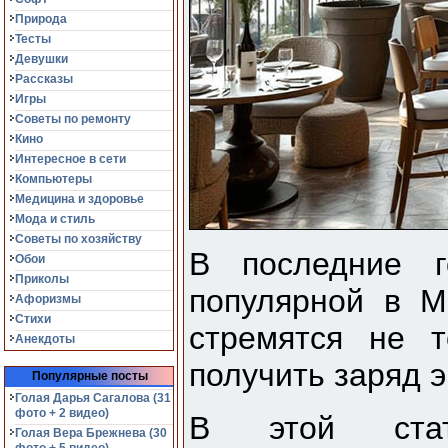
Природа
Тесты
Девушки
Рассказы
Игры
Советы по ремонту
Кино
Интересное в сети
Компьютеры
Медицина и здоровье
Мода и стиль
Советы по хозяйству
В последние г
Обои
Приколы
популярной в М
Афоризмы
Стихи
стремятся не т
Анекдоты
получить заряд э
Популярные посты
Голая Дарья Сагалова (31
фото + 2 видео)
В этой ста
Голая Вера Брежнева (30