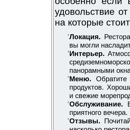
особенно если 
удовольствие от
на которые стои
Локация.
Рестора
вы могли насладит
Интерьер.
Атмосф
средиземноморск
панорамными окна
Меню.
Обратите 
продуктов. Хорош
и свежие морепро
Обслуживание.
В
приятного вечера.
Отзывы.
Почитай
насколько рестора