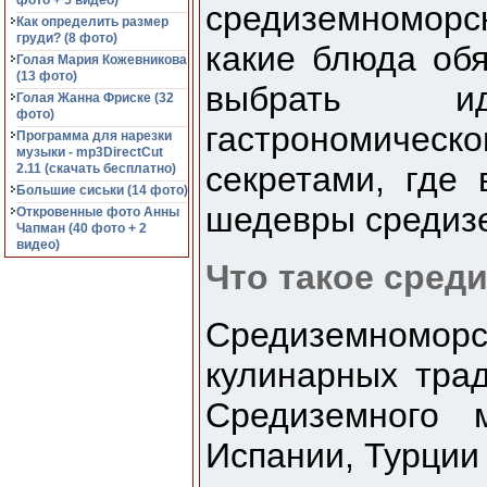
фото + 5 видео)
средиземноморск
Как определить размер
груди? (8 фото)
какие блюда обя
Голая Мария Кожевникова
(13 фото)
выбрать и
Голая Жанна Фриске (32
фото)
гастрономическ
Программа для нарезки
музыки - mp3DirectCut
секретами, где
2.11 (cкачать бесплатно)
Большие сиськи (14 фото)
шедевры средизе
Откровенные фото Анны
Чапман (40 фото + 2
видео)
Что такое сред
Средиземномор
кулинарных тра
Средиземного 
Испании, Турции