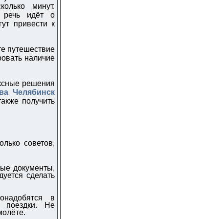
олько минут.
 речь идёт о
ут привести к
те путешествие
ровать наличие
ексные решения
ва Челябинск
также получить
олько советов,
мые документы,
дуется сделать
онадобятся в
ь поездки. Не
молёте.