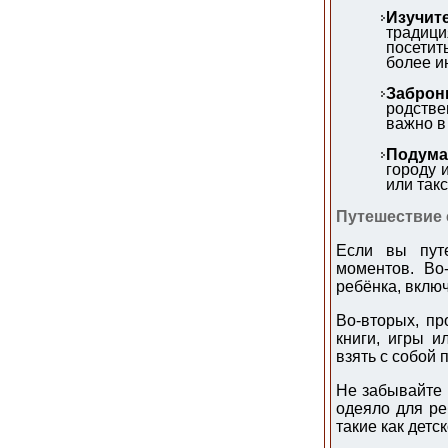
Изучит
традици
посетит
более и
Заброн
родстве
важно в
Подумай
городу 
или так
Путешествие 
Если вы путе
моментов. Во
ребёнка, включ
Во-вторых, пр
книги, игры и
взять с собой 
Не забывайте 
одеяло для ре
такие как детс