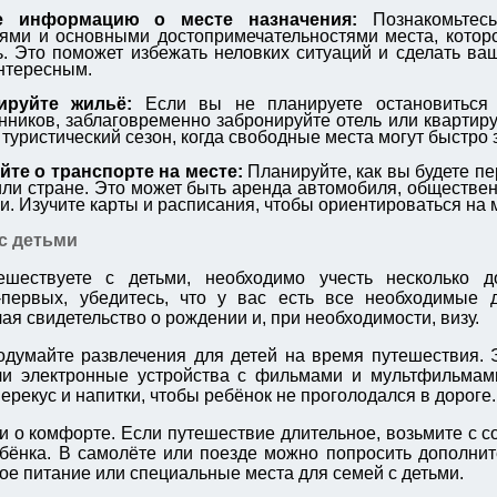
е информацию о месте назначения:
Познакомьтесь
ями и основными достопримечательностями места, котор
ь. Это поможет избежать неловких ситуаций и сделать в
нтересным.
ируйте жильё:
Если вы не планируете остановиться 
нников, заблаговременно забронируйте отель или квартиру
 туристический сезон, когда свободные места могут быстро 
те о транспорте на месте:
Планируйте, как вы будете пе
или стране. Это может быть аренда автомобиля, обществе
си. Изучите карты и расписания, чтобы ориентироваться на 
с детьми
шествуете с детьми, необходимо учесть несколько д
-первых, убедитесь, что у вас есть все необходимые 
ая свидетельство о рождении и, при необходимости, визу.
одумайте развлечения для детей на время путешествия. 
ли электронные устройства с фильмами и мультфильмами
перекус и напитки, чтобы ребёнок не проголодался в дороге.
и о комфорте. Если путешествие длительное, возьмите с с
бёнка. В самолёте или поезде можно попросить дополнит
кое питание или специальные места для семей с детьми.