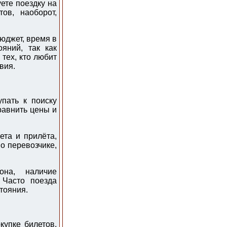
ете поездку на
ов, наоборот,
юджет, время в
яний, так как
тех, кто любит
вия.
пать к поиску
равнить цены и
та и прилёта,
о перевозчике,
она, наличие
 Часто поезда
тояния.
купке билетов.