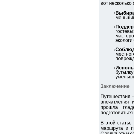
вот несколько 
Выбира
меньший
Поддер
гостевы
мастер
экологи
Соблюд
местног
поврежд
Исполь
бутылк
уменьши
Заключение
Путешествия —
впечатления 
прошла глад
подготовиться.
В этой статье
маршрута и по
Следуя этим с