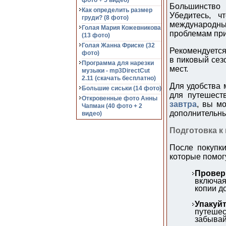
фото + 5 видео)
Большинство 
Как определить размер
Убедитесь, 
груди? (8 фото)
международны
Голая Мария Кожевникова
проблемам при
(13 фото)
Голая Жанна Фриске (32
Рекомендуется
фото)
в пиковый сезо
Программа для нарезки
мест.
музыки - mp3DirectCut
2.11 (cкачать бесплатно)
Для удобства 
Большие сиськи (14 фото)
для путешест
Откровенные фото Анны
завтра
, вы м
Чапман (40 фото + 2
дополнительные
видео)
Подготовка к
После покупки
которые помог
Провер
включая
копии д
Упакуй
путеше
забывай