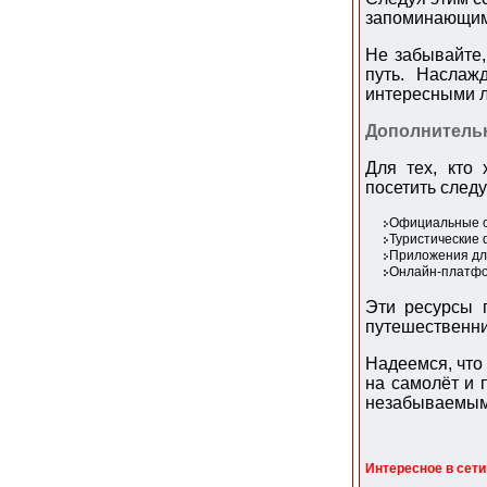
запоминающим
Не забывайте,
путь. Наслаж
интересными л
Дополнитель
Для тех, кто 
посетить след
Официальные с
Туристические 
Приложения для
Онлайн-платфо
Эти ресурсы 
путешественни
Надеемся, что 
на самолёт и 
незабываемым
Интересное в сети