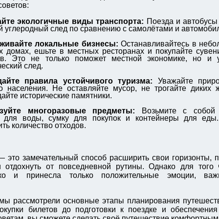
советов:
йте экологичные виды транспорта:
Поезда и автобусы
 углеродный след по сравнению с самолётами и автомоби
живайте локальные бизнесы:
Останавливайтесь в небо
х домах, ешьте в местных ресторанах и покупайте суве
ов. Это не только поможет местной экономике, но и
ческий след.
айте правила устойчивого туризма:
Уважайте приро
о населения. Не оставляйте мусор, не трогайте диких 
айте исторические памятники.
зуйте многоразовые предметы:
Возьмите с собой 
у для воды, сумку для покупок и контейнеры для еды
ть количество отходов.
 это замечательный способ расширить свои горизонты, 
и отдохнуть от повседневной рутины. Однако для того 
ко и принесла только положительные эмоции, важ
 мы рассмотрели основные этапы планирования путешест
купки билетов до подготовки к поездке и обеспечения 
оветам, вы сможете сделать своё путешествие комфортным