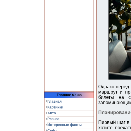
Однако перед 
маршрут и при
Главное меню
билеты на с
Главная
запоминающим
Картинки
Планировани
Авто
Разное
Первый шаг в 
Интересные факты
хотите поехат
Софт