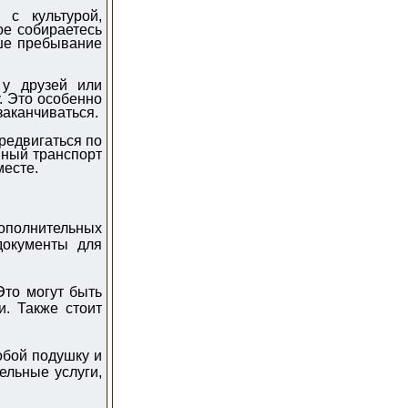
 с культурой,
ое собираетесь
аше пребывание
у друзей или
. Это особенно
заканчиваться.
редвигаться по
нный транспорт
месте.
ополнительных
документы для
Это могут быть
. Также стоит
обой подушку и
ельные услуги,