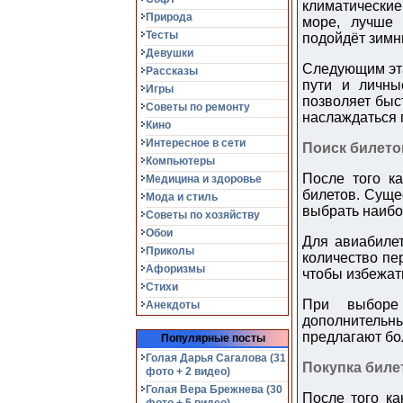
климатические
Природа
море, лучше 
Тесты
подойдёт зимн
Девушки
Следующим эта
Рассказы
пути и личны
Игры
позволяет быс
Советы по ремонту
наслаждаться 
Кино
Интересное в сети
Поиск билето
Компьютеры
После того к
Медицина и здоровье
билетов. Суще
Мода и стиль
выбрать наибо
Советы по хозяйству
Обои
Для авиабилет
Приколы
количество пе
Афоризмы
чтобы избежат
Стихи
При выборе 
Анекдоты
дополнительн
предлагают бо
Популярные посты
Голая Дарья Сагалова (31
Покупка биле
фото + 2 видео)
Голая Вера Брежнева (30
После того ка