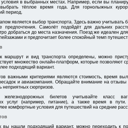
 условия в выбранных местах. Например, если вы планиру
выбрать тёплое время года. Для горнолыжных курорт
ий период.
пом является выбор транспорта. Здесь важно учитывать б
е предпочтения. Самолёт подойдёт для дальних рассто
тро добраться до места назначения. Поезд же идеален для 
пейзажами и предпочитает более спокойный темп путешест
в
ак маршрут и вид транспорта определены, можно присту
ствует множество онлайн-платформ, которые позволяют с
лее подходящий вариант.
ов важными критериями являются стоимость, время выле
ресадок и авиакомпания. Обращайте внимание на отзывы 
ь неприятных сюрпризов.
железнодорожных билетов учитывайте класс ваг
ых услуг (например, питание), а также время в пути.
лее комфортные условия для путешествий на средние расс
тов
к вы нашли подходящий вариант, можно переходить к по