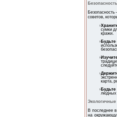
Безопасность
Безопасность 
советов, котор
Хранит
сумки д
кражи.
Будьте
использ
безопас
Изучит
традици
следуйт
Держит
экстрен
карта, 
Будьте
людных 
Экологичные
В последнее в
на окружающую