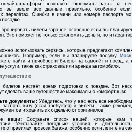
онлайн-платформ позволяют оформить заказ за неск
что вы ввели все данные правильно, особенно если
х перелётах. Ошибки в имени или номере паспорта мог
 посадке.
 бронировать билеты заранее, особенно если вы планируе
н. Это поможет не только сэкономить деньги, но и гаранти
можно использовать сервисы, которые предлагают компл
венников. Например, если вы планируете поездку
Моск
ожете найти и приобрести билеты на самолёт и поезд, а 
 услуги, такие как страховка или аренда автомобиля.
 путешествию
 билетов настаёт время подготовки к поездке. Вот неск
ут сделать ваше путешествие максимально комфортным:
ьте документы:
Убедитесь, что у вас есть все необходи
 паспорт, визу (если требуется) и билеты. Также рекомен
окументов и хранить их отдельно от оригиналов.
те вещи:
Составьте список вещей, которые вам п
ствии. Учитывайте погодные условия и длительност
те о правилах провоза багажа, особенно если летите на са