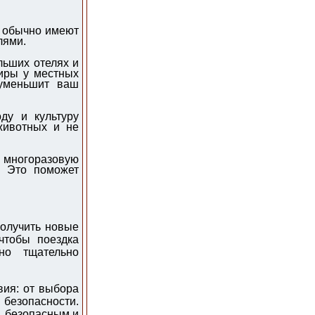
 обычно имеют
лями.
льших отелях и
ниры у местных
 уменьшит ваш
ду и культуру
животных и не
многоразовую
. Это поможет
получить новые
чтобы поездка
но тщательно
вия: от выбора
безопасности.
, безопасным и