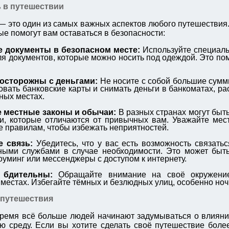
 в путешествии
— это один из самых важных аспектов любого путешествия.
ые помогут вам оставаться в безопасности:
е документы в безопасном месте:
Используйте специаль
ля документов, которые можно носить под одеждой. Это по
 осторожны с деньгами:
Не носите с собой большие сумм
овать банковские карты и снимать деньги в банкоматах, р
ных местах.
е местные законы и обычаи:
В разных странах могут быть
и, которые отличаются от привычных вам. Уважайте мес
е правилам, чтобы избежать неприятностей.
е связь:
Убедитесь, что у вас есть возможность связать
ными службами в случае необходимости. Это может быть
роуминг или мессенджеры с доступом к интернету.
 бдительны:
Обращайте внимание на своё окружение
местах. Избегайте тёмных и безлюдных улиц, особенно ноч
 путешествия
ремя всё больше людей начинают задумываться о влияни
 среду. Если вы хотите сделать своё путешествие боле