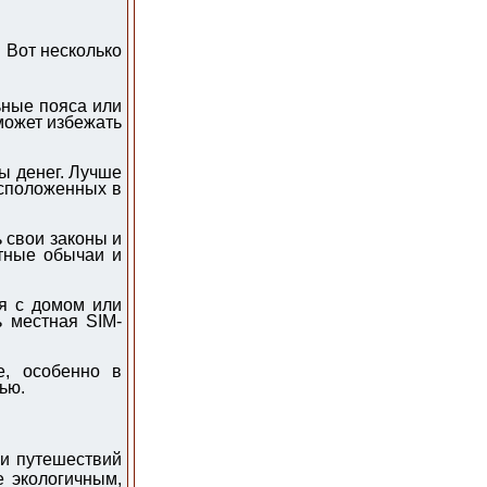
 Вот несколько
ные пояса или
может избежать
ы денег. Лучше
асположенных в
 свои законы и
тные обычаи и
ся с домом или
 местная SIM-
, особенно в
ью.
и путешествий
е экологичным,