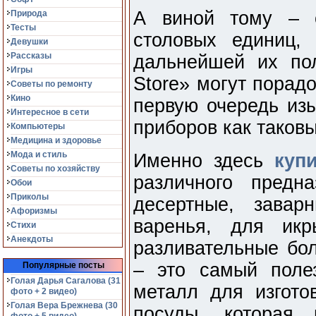
А виной тому – с
Природа
Тесты
столовых единиц,
Девушки
Рассказы
дальнейшей их пол
Игры
Store» могут порадо
Советы по ремонту
Кино
первую очередь изы
Интересное в сети
приборов как таковы
Компьютеры
Медицина и здоровье
Мода и стиль
Именно здесь
куп
Советы по хозяйству
различного предн
Обои
Приколы
десертные, завар
Афоризмы
варенья, для икр
Стихи
Анекдоты
разливательные бо
– это самый поле
Популярные посты
Голая Дарья Сагалова (31
металл для изгото
фото + 2 видео)
Голая Вера Брежнева (30
посуды, которая 