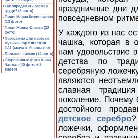
фото + 5 видео)
Как определить размер
праздничные дни дл
груди? (8 фото)
повседневном ритме
Голая Мария Кожевникова
(13 фото)
Голая Жанна Фриске (32
У каждого из нас е
фото)
Программа для нарезки
чашка, которая в 
музыки - mp3DirectCut
2.11 (cкачать бесплатно)
нам удовольствие в
Большие сиськи (14 фото)
детства по трад
Откровенные фото Анны
Чапман (40 фото + 2
серебряную ложечку
видео)
являются неотъемл
славная традици
поколение. Почему 
достойного прода
детское серебро
?
ложечки, оформле
серебра и различн