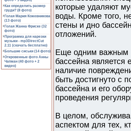
фото + 5 видео)
которые удаляют му
Как определить размер
груди? (8 фото)
воды. Кроме того, 
Голая Мария Кожевникова
(13 фото)
стены и дно бассейн
Голая Жанна Фриске (32
фото)
отложений.
Программа для нарезки
музыки - mp3DirectCut
2.11 (cкачать бесплатно)
Еще одним важным 
Большие сиськи (14 фото)
Откровенные фото Анны
бассейна является 
Чапман (40 фото + 2
видео)
наличие повреждени
быть достигнуто с 
бассейна и его обо
проведения регуляр
В целом, обслужива
аспектом для тех, к