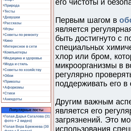
его чистоты и безоп
Природа
Тесты
Девушки
Первым шагом в
об
Рассказы
является регулярная
Игры
Советы по ремонту
быть достигнуто с 
Кино
специальных химиче
Интересное в сети
Компьютеры
хлор или бром, кото
Медицина и здоровье
микроорганизмы в в
Мода и стиль
Советы по хозяйству
регулярно проверят
Обои
поддерживать его в
Приколы
Афоризмы
Стихи
Анекдоты
Другим важным асп
является его регуля
Популярные посты
Голая Дарья Сагалова (31
загрязнений. Это м
фото + 2 видео)
Голая Вера Брежнева (30
использования спец