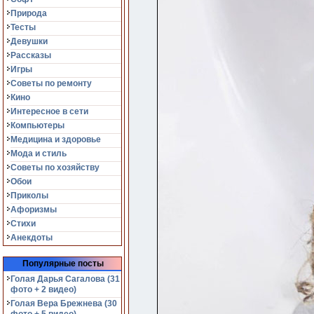
Природа
Тесты
Девушки
Рассказы
Игры
Советы по ремонту
Кино
Интересное в сети
Компьютеры
Медицина и здоровье
Мода и стиль
Советы по хозяйству
Обои
Приколы
Афоризмы
Стихи
Анекдоты
Популярные посты
Голая Дарья Сагалова (31
фото + 2 видео)
Голая Вера Брежнева (30