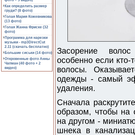
фото + 5 видео)
Как определить размер
груди? (8 фото)
Голая Мария Кожевникова
(13 фото)
Голая Жанна Фриске (32
фото)
Программа для нарезки
музыки - mp3DirectCut
2.11 (cкачать бесплатно)
Засорение волос
Большие сиськи (14 фото)
особенно если кто-
Откровенные фото Анны
Чапман (40 фото + 2
волосы. Оказывае
видео)
одежды - самый э
удаления.
Сначала раскрутите
образом, чтобы на 
на другом - миниат
шнека в канализац