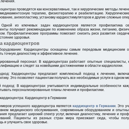
 лечения.
иоцентрах проводятся как консервативные, так и хирургические методы лече
 медикаментозную терапию, физиотерапию и реабилитацию. Хирургически
ование, ангиопластику, установку кардиостимуляторов и другие сложные опе
 Одной из ключевых задач кардиоцентров является профилактика сер
енты получают рекомендации по изменению образа жизни, питанию, физич
ом. Профилактические программы помогают снизить риск развития сердеч
стояние здоровья.
а кардиоцентров
борудование: Кардиоцентры оснащены самым передовым медицинским о
ть точную диагностику и эффективное лечение.
цированный персонал: В кардиоцентрах работают опытные специалисты, 
лификацию и следят за новейшими достижениями в области кардиологии.
одход: Кардиоцентры предлагают комплексный подход к лечению, включа
тику. Это позволяет пациентам получать все необходимые услуги в одном ме
 подход: В кардиоцентрах учитываются индивидуальные особенности кажд
тывать персонализированные планы лечения и профилактики.
кардиоцентра: Кардиоцентр в Германии
римеров успешного кардиоцентра является
кардиоцентр в Германии
. Это у
овнем медицинского обслуживания, современным оборудованием и опытны
ния предлагает широкий спектр услуг, включая диагностику, лечение и проф
еваний. Пациенты из разных стран мира приезжают сюда, чтобы полу
ь и улучшить свое здоровье.