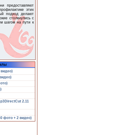
ни предоставляют
профилактике этих
ный подход делают
зкие столкнулись с
м шагом на пути к
алы
 видео)
видео)
ото)
)
p3DirectCut 2.11
 фото + 2 видео)