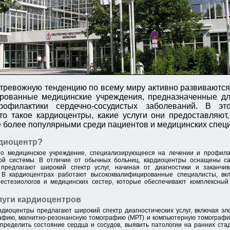
у тревожную тенденцию по всему миру активно развиваютс
рованные медицинские учреждения, предназначенные для
офилактики сердечно-сосудистых заболеваний. В эт
то такое кардиоцентры, какие услуги они предоставляют
е более популярными среди пациентов и медицинских спец
рдиоцентр?
о медицинское учреждение, специализирующееся на лечении и профила
той системы. В отличие от обычных больниц, кардиоцентры оснащены 
предлагают широкий спектр услуг, начиная от диагностики и заканчив
 В кардиоцентрах работают высококвалифицированные специалисты, вкл
нестезиологов и медицинских сестер, которые обеспечивают комплексный
уги кардиоцентров
ардиоцентры предлагают широкий спектр диагностических услуг, включая э
рафию, магнитно-резонансную томографию (МРТ) и компьютерную томографи
пределить состояние сердца и сосудов, выявить патологии на ранних ста