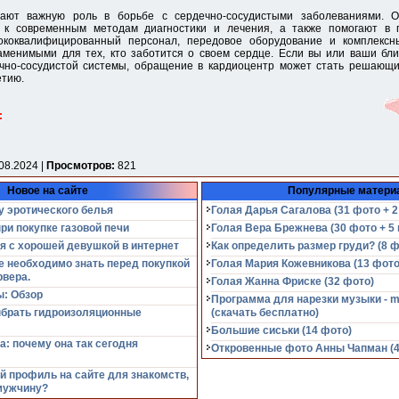
ают важную роль в борьбе с сердечно-сосудистыми заболеваниями. О
 к современным методам диагностики и лечения, а также помогают в 
ококвалифицированный персонал, передовое оборудование и комплекс
менимыми для тех, кто заботится о своем сердце. Если вы или ваши бли
чно-сосудистой системы, обращение в кардиоцентр может стать решающи
етию.
:
08.2024 |
Просмотров:
821
Новое на сайте
Популярные матери
у эротического белья
Голая Дарья Сагалова (31 фото + 2
при покупке газовой печи
Голая Вера Брежнева (30 фото + 5 
я с хорошей девушкой в интернет
Как определить размер груди? (8 ф
е необходимо знать перед покупкой
Голая Мария Кожевникова (13 фото
рвера.
Голая Жанна Фриске (32 фото)
: Обзор
Программа для нарезки музыки - m
ыбрать гидроизоляционные
(cкачать бесплатно)
Большие сиськи (14 фото)
а: почему она так сегодня
Откровенные фото Анны Чапман (40
й профиль на сайте для знакомств,
мужчину?