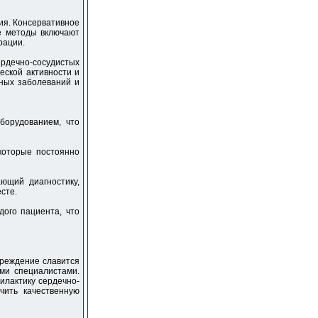
ния. Консервативное
е методы включают
рации.
дечно-сосудистых
еской активности и
ных заболеваний и
борудованием, что
которые постоянно
ющий диагностику,
сте.
ого пациента, что
чреждение славится
ми специалистами.
илактику сердечно-
чить качественную