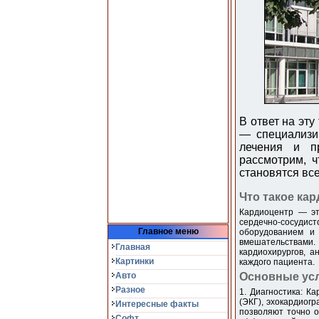
В ответ на эт
— специализи
лечения и пр
рассмотрим, ч
становятся вс
Что такое ка
Кардиоцентр — эт
сердечно-сосудис
Главное меню
оборудованием и 
вмешательствами.
Главная
кардиохирургов, а
Картинки
каждого пациента.
Авто
Основные усл
Разное
1. Диагностика: К
(ЭКГ), эхокардиог
Интересные факты
позволяют точно о
Софт