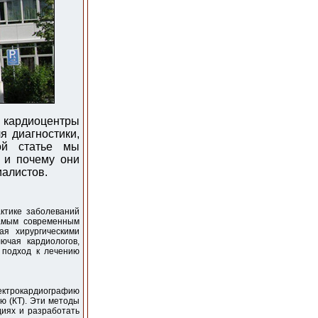
я кардиоцентры
 диагностики,
ой статье мы
, и почему они
иалистов.
ктике заболеваний
самым современным
ая хирургическими
ючая кардиологов,
 подход к лечению
лектрокардиографию
ю (КТ). Эти методы
диях и разработать