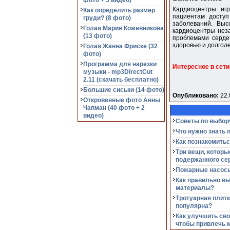
фото + 5 видео)
Кардиоцентры игр
Как определить размер
пациентам доступ
груди? (8 фото)
заболеваний. Выс
Голая Мария Кожевникова
кардиоцентры неза
(13 фото)
проблемами серде
здоровью и долгол
Голая Жанна Фриске (32
фото)
Программа для нарезки
Интересное в сети
музыки - mp3DirectCut
2.11 (cкачать бесплатно)
Большие сиськи (14 фото)
Опубликовано:
22.
Откровенные фото Анны
Чапман (40 фото + 2
видео)
Советы по выбор
Что нужно знать 
Как познакомитьс
Три вещи, которы
подержанного се
Пожарные насосы
Как правильно в
материалы?
Тротуарная плитк
популярна?
Как улучшить сво
чтобы привлечь 