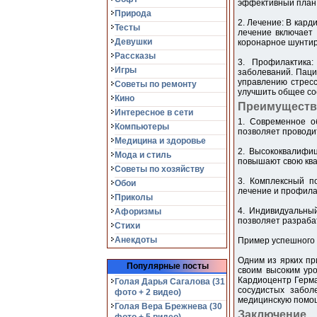
эффективный план
Природа
2. Лечение: В кард
Тесты
лечение включает
Девушки
коронарное шунтир
Рассказы
3. Профилактика:
Игры
заболеваний. Паци
управлению стресс
Советы по ремонту
улучшить общее со
Кино
Преимуществ
Интересное в сети
1. Современное о
Компьютеры
позволяет проводи
Медицина и здоровье
2. Высококвалифи
Мода и стиль
повышают свою ква
Советы по хозяйству
3. Комплексный п
Обои
лечение и профилак
Приколы
4. Индивидуальный
Афоризмы
позволяет разраба
Стихи
Анекдоты
Пример успешного 
Одним из ярких п
Популярные посты
своим высоким ур
Кардиоцентр Герма
Голая Дарья Сагалова (31
сосудистых забол
фото + 2 видео)
медицинскую помощ
Голая Вера Брежнева (30
Заключение