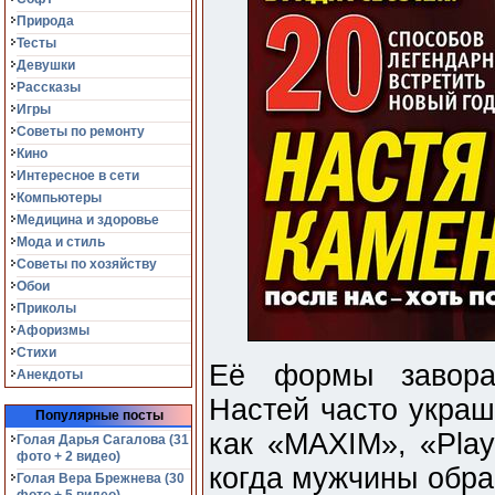
Природа
Тесты
Девушки
Рассказы
Игры
Советы по ремонту
Кино
Интересное в сети
Компьютеры
Медицина и здоровье
Мода и стиль
Советы по хозяйству
Обои
Приколы
Афоризмы
Стихи
Её формы завора
Анекдоты
Настей часто украш
Популярные посты
как «MAXIM», «Play
Голая Дарья Сагалова (31
фото + 2 видео)
когда мужчины обра
Голая Вера Брежнева (30