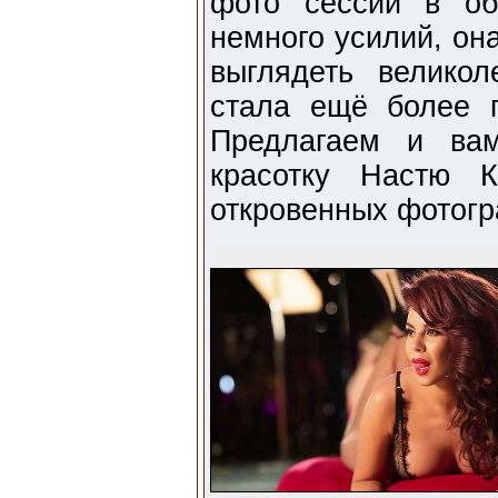
фото сессий в об
немного усилий, он
выглядеть велико
стала ещё более 
Предлагаем и вам
красотку Настю 
откровенных фотог