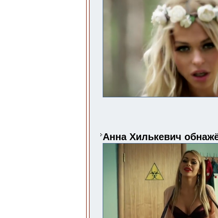
Анна Хилькевич обнажё