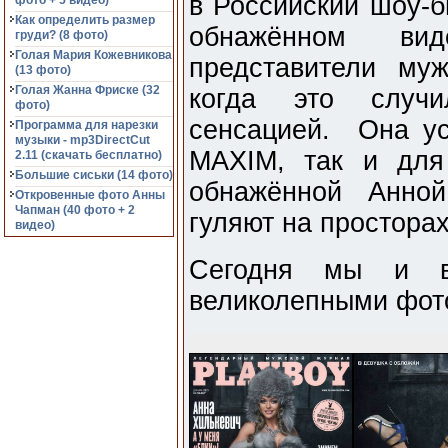
в Российский шоу-б
фото + 5 видео)
Как определить размер
обнажённом ви
груди? (8 фото)
Голая Мария Кожевникова
представители му
(13 фото)
Голая Жанна Фриске (32
когда это случи
фото)
сенсацией. Она ус
Программа для нарезки
музыки - mp3DirectCut
MAXIM, так и для
2.11 (cкачать бесплатно)
Большие сиськи (14 фото)
обнажённой Анной
Откровенные фото Анны
Чапман (40 фото + 2
гуляют на просторах
видео)
Сегодня мы и ва
великолепными фото