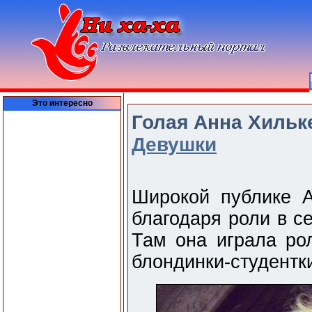
Это интересно
Голая Анна Хильке
Девушки
Широкой публике А
благодаря роли в с
Там она играла рол
блондинки-студентк