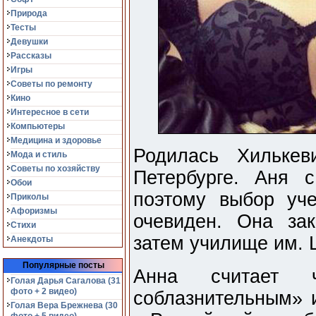
Природа
Тесты
Девушки
Рассказы
Игры
Советы по ремонту
Кино
Интересное в сети
Компьютеры
Медицина и здоровье
Родилась Хилькев
Мода и стиль
Советы по хозяйству
Петербурге. Аня с
Обои
поэтому выбор уч
Приколы
Афоризмы
очевиден. Она за
Стихи
затем училище им.
Анекдоты
Популярные посты
Анна считает 
Голая Дарья Сагалова (31
фото + 2 видео)
соблазнительным» 
Голая Вера Брежнева (30