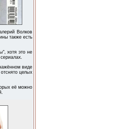
Валерий Волков
ины также есть
”, хотя это не
 сериалах.
бнажённом виде
 отснято целых
торых её можно
й.