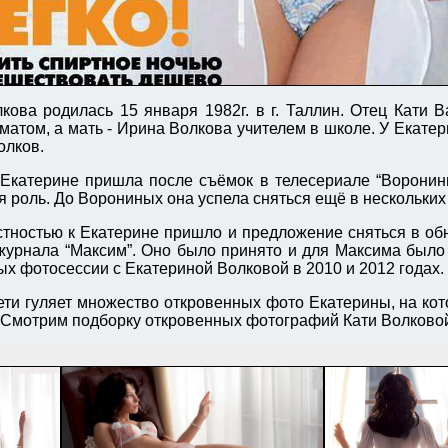
кова родилась 15 января 1982г. в г. Таллин. Отец Кати 
матом, а мать - Ирина Волкова учителем в школе. У Екатер
олков.
 Екатерине пришла после съёмок в телесериале “Воронины
я роль. До Ворониных она успела сняться ещё в нескольких
стностью к Екатерине пришло и предложение сняться в о
журнала “Максим”. Оно было принято и для Максима было
ых фотосессии с Екатериной Волковой в 2010 и 2012 годах.
сети гуляет множество откровенных фото Екатерины, на ко
. Смотрим подборку откровенных фотографий Кати Волково