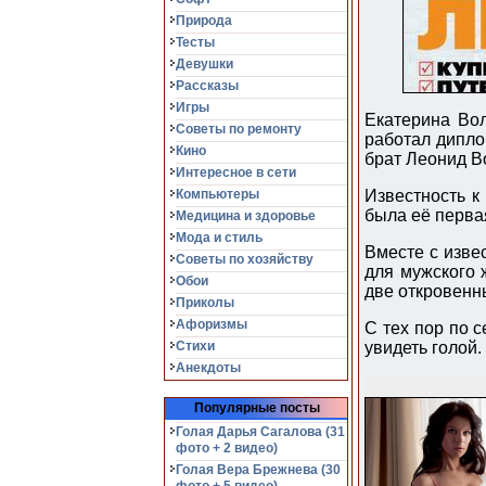
Природа
Тесты
Девушки
Рассказы
Игры
Екатерина Вол
Советы по ремонту
работал дипло
Кино
брат Леонид В
Интересное в сети
Компьютеры
Известность к
была её перва
Медицина и здоровье
Мода и стиль
Вместе с изве
Советы по хозяйству
для мужского 
Обои
две откровенн
Приколы
Афоризмы
С тех пор по 
Стихи
увидеть голой
Анекдоты
Популярные посты
Голая Дарья Сагалова (31
фото + 2 видео)
Голая Вера Брежнева (30