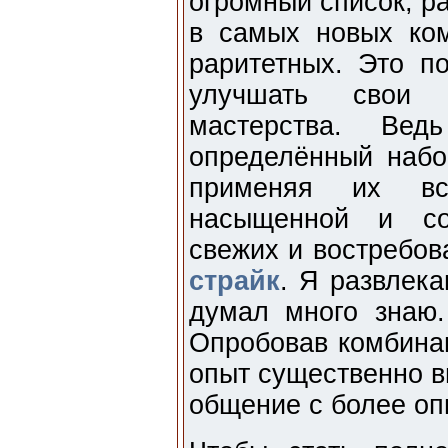
огромный список, р
в самых новых ком
раритетных. Это п
улучшать свои 
мастерства. Вед
определённый набо
применяя их вс
насыщенной и соо
свежих и востребо
страйк
. Я развлека
думал много знаю.
Опробовав комбинац
опыт существенно в
общение с более о