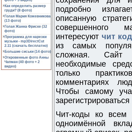
сохранения для и
фото + 5 видео)
Как определить размер
подробно излага
груди? (8 фото)
описанную страте
Голая Мария Кожевникова
(13 фото)
совершенного м
Голая Жанна Фриске (32
фото)
интересуют
чит код
Программа для нарезки
музыки - mp3DirectCut
из самых популя
2.11 (cкачать бесплатно)
Большие сиськи (14 фото)
сложная. Сай
Откровенные фото Анны
необходимые сред
Чапман (40 фото + 2
видео)
только практик
комментариях люд
Чтобы самому уча
зарегистрироваться 
Чит-коды ко всем
одноимённой вкла