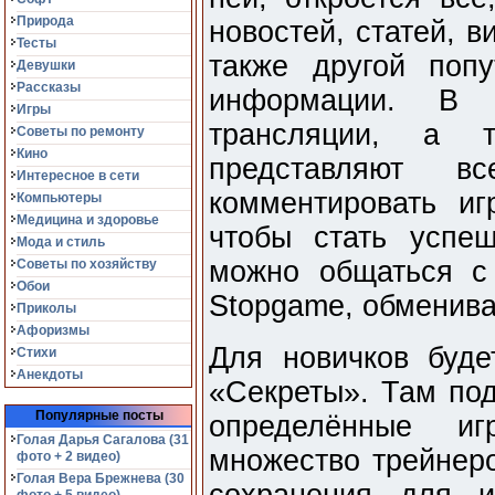
Природа
новостей, статей, в
Тесты
также другой поп
Девушки
Рассказы
информации. В 
Игры
трансляции, а 
Советы по ремонту
Кино
представляют в
Интересное в сети
комментировать иг
Компьютеры
Медицина и здоровье
чтобы стать успе
Мода и стиль
можно общаться с
Советы по хозяйству
Обои
Stopgame, обменива
Приколы
Афоризмы
Для новичков буде
Стихи
Анекдоты
«Секреты». Там под
Популярные посты
определённые иг
Голая Дарья Сагалова (31
множество трейнеро
фото + 2 видео)
Голая Вера Брежнева (30