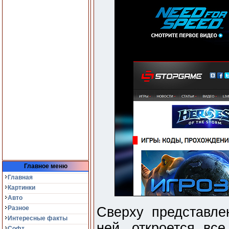
Главное меню
Главная
Картинки
Авто
Разное
Сверху представле
Интересные факты
ней, откроется все
Софт