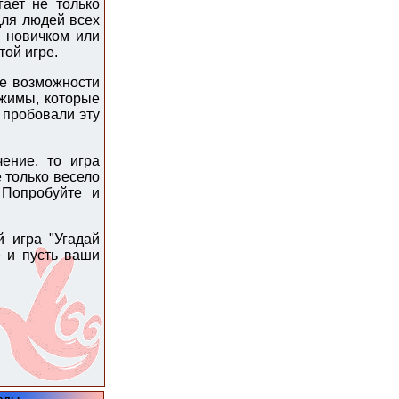
гает не только
для людей всех
ы новичком или
той игре.
же возможности
ежимы, которые
 пробовали эту
ение, то игра
 только весело
 Попробуйте и
й игра "Угадай
е и пусть ваши