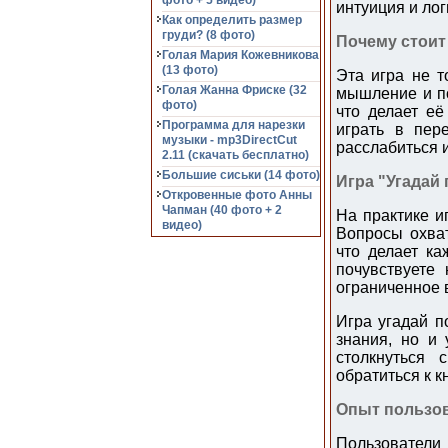
фото + 5 видео)
интуиция и ло
Как определить размер
груди? (8 фото)
Почему стоит
Голая Мария Кожевникова
(13 фото)
Эта игра не т
Голая Жанна Фриске (32
мышление и по
фото)
что делает е
Программа для нарезки
играть в пер
музыки - mp3DirectCut
расслабиться и
2.11 (cкачать бесплатно)
Большие сиськи (14 фото)
Игра "Угадай
Откровенные фото Анны
Чапман (40 фото + 2
На практике и
видео)
Вопросы охва
что делает к
почувствуете
ограниченное 
Игра угадай п
знания, но и 
столкнуться 
обратиться к 
Опыт пользо
Пользователи