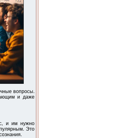
ичные вопросы.
вающим и даже
с, и им нужно
опулярным. Это
сознания.