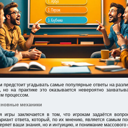
ам предстоит угадывать самые популярные ответы на разл
о, но на практике это оказывается невероятно захваты
м процессом.
сновные механики
я игры заключается в том, что игрокам задаётся вопро
ариант ответа, который, по их мнению, является самым п
еряет ваши знания, но и интуицию, и понимание массового 