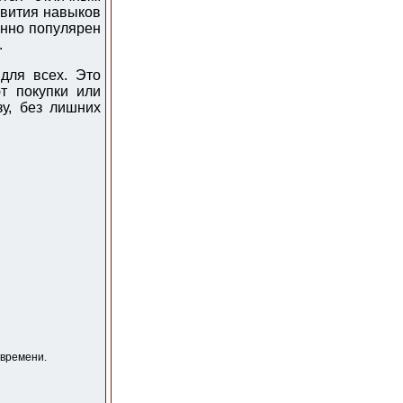
звития навыков
енно популярен
.
для всех. Это
т покупки или
зу, без лишних
 времени.