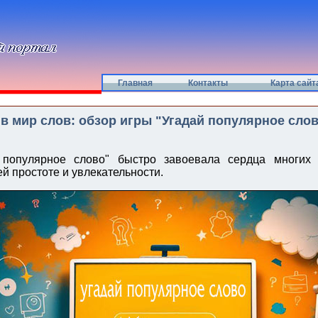
Главная
Контакты
Карта сайт
в мир слов: обзор игры "Угадай популярное слов
 популярное слово" быстро завоевала сердца многих 
й простоте и увлекательности.