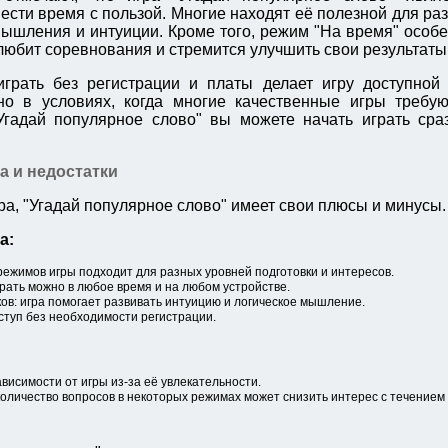
ести время с пользой. Многие находят её полезной для ра
мышления и интуиции. Кроме того, режим "На время" особ
 любит соревнования и стремится улучшить свои результаты
грать без регистрации и платы делает игру доступной 
но в условиях, когда многие качественные игры требую
Угадай популярное слово" вы можете начать играть сра
 и недостатки
ра, "Угадай популярное слово" имеет свои плюсы и минусы.
а:
ежимов игры подходит для разных уровней подготовки и интересов.
грать можно в любое время и на любом устройстве.
ов: игра помогает развивать интуицию и логическое мышление.
туп без необходимости регистрации.
висимости от игры из-за её увлекательности.
оличество вопросов в некоторых режимах может снизить интерес с течением