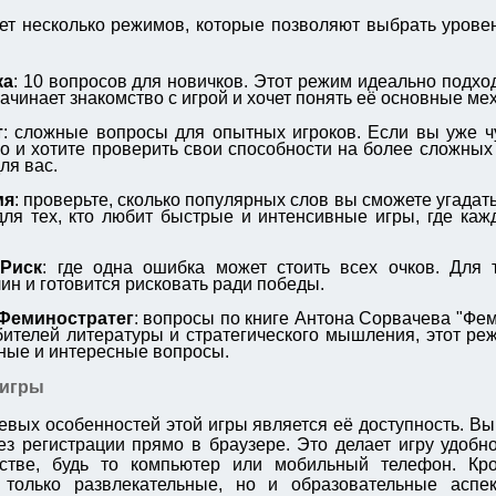
ет несколько режимов, которые позволяют выбрать урове
ка
: 10 вопросов для новичков. Этот режим идеально подход
начинает знакомство с игрой и хочет понять её основные ме
т
: сложные вопросы для опытных игроков. Если вы уже ч
о и хотите проверить свои способности на более сложных 
ля вас.
мя
: проверьте, сколько популярных слов вы сможете угадать
ля тех, кто любит быстрые и интенсивные игры, где каж
Риск
: где одна ошибка может стоить всех очков. Для 
ин и готовится рисковать ради победы.
Феминостратег
: вопросы по книге Антона Сорвачева "Фем
ителей литературы и стратегического мышления, этот ре
ные и интересные вопросы.
 игры
евых особенностей этой игры является её доступность. Вы
ез регистрации прямо в браузере. Это делает игру удобн
стве, будь то компьютер или мобильный телефон. Кро
 только развлекательные, но и образовательные аспек