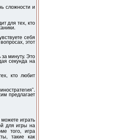
нь сложности и
ит для тех, кто
ханики.
увствуете себя
вопросах, этот
 за минуту. Это
дая секунда на
тех, кто любит
иностратегия".
жим предлагает
 можете играть
ой для игры на
ме того, игра
ты, такие как