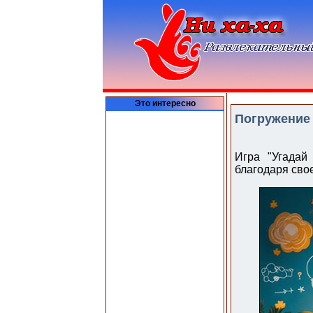
Это интересно
Погружение 
Игра "Угадай
благодаря свое