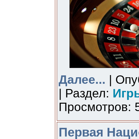
Далее...
| Опу
| Раздел:
Игр
Просмотров: 5
Первая Наци