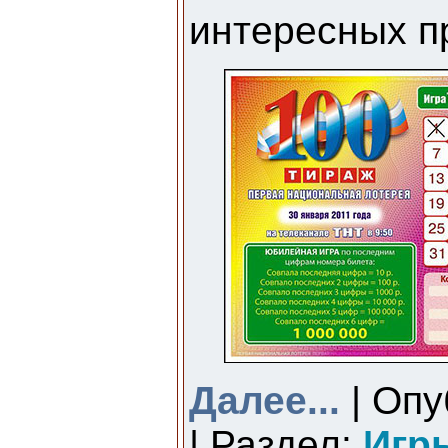
интересных п
Далее...
| Опу
| Раздел:
Игр