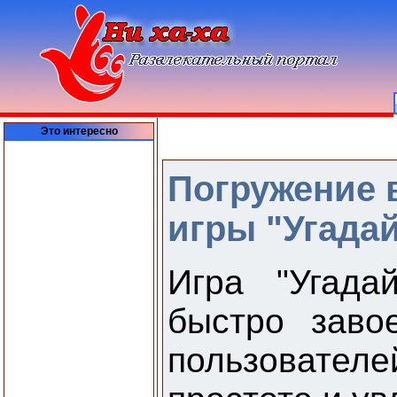
Это интересно
Погружение 
игры "Угада
Игра "Угада
быстро заво
пользовател