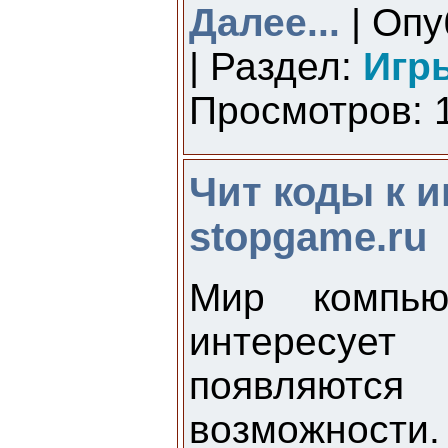
Далее...
| Опу
| Раздел:
Игр
Просмотров: 1
Чит коды к и
stopgame.ru
Мир компью
интересу
появляютс
возможнос