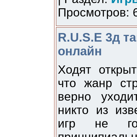
Просмотров: 6
R.U.S.E 3д т
онлайн
Ходят откры
что жанр ст
верно уходи
никто из изв
игр не го
принципиаль