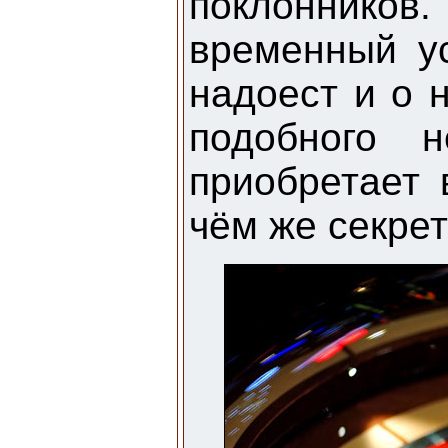
поклонников.
временный у
надоест и о н
подобного н
приобретает 
чём же секре