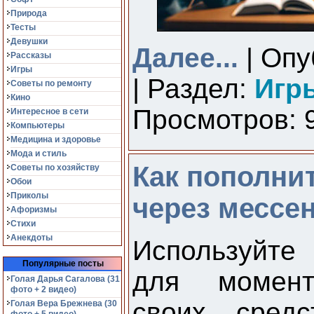
Природа
Тесты
Девушки
Далее...
| Опу
Рассказы
Игры
| Раздел:
Игр
Советы по ремонту
Кино
Просмотров: 9
Интересное в сети
Компьютеры
Медицина и здоровье
Мода и стиль
Как пополнит
Советы по хозяйству
Обои
Приколы
через мессе
Афоризмы
Стихи
Анекдоты
Используйте
Популярные посты
для момент
Голая Дарья Сагалова (31
фото + 2 видео)
своих средс
Голая Вера Брежнева (30