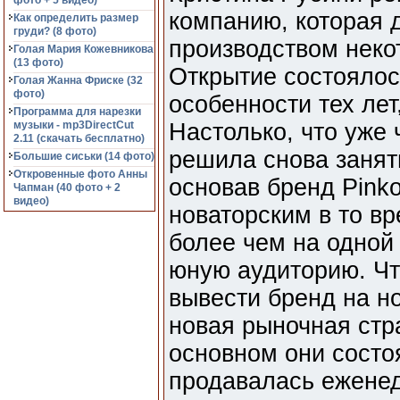
фото + 5 видео)
компанию, которая 
Как определить размер
груди? (8 фото)
производством неко
Голая Мария Кожевникова
(13 фото)
Открытие состоялос
Голая Жанна Фриске (32
фото)
особенности тех ле
Программа для нарезки
музыки - mp3DirectCut
Настолько, что уже 
2.11 (cкачать бесплатно)
решила снова занят
Большие сиськи (14 фото)
Откровенные фото Анны
основав бренд Pinko
Чапман (40 фото + 2
видео)
новаторским в то в
более чем на одной
юную аудиторию. Чт
вывести бренд на н
новая рыночная стр
основном они состо
продавалась еженед