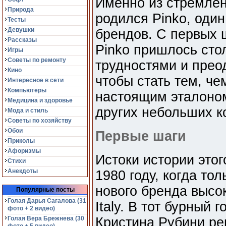
Именно из стремле
Природа
родился Pinko, оди
Тесты
Девушки
брендов. С первых 
Рассказы
Pinko пришлось сто
Игры
Советы по ремонту
трудностями и прео
Кино
чтобы стать тем, че
Интересное в сети
Компьютеры
настоящим эталоно
Медицина и здоровье
других небольших к
Мода и стиль
Советы по хозяйству
Обои
Первые шаги
Приколы
Афоризмы
Истоки истории этог
Стихи
Анекдоты
1980 году, когда то
нового бренда высо
Популярные посты
Голая Дарья Сагалова (31
Italy. В тот бурный 
фото + 2 видео)
Голая Вера Брежнева (30
Кристина Рубини ре