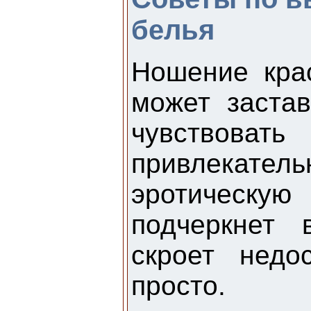
белья
Ношение кра
может заста
чувствовать
привлекательн
эротическу
подчеркнет 
скроет недо
просто.