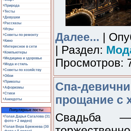
Природа
Тесты
Девушки
Рассказы
Игры
Далее...
| Опу
Советы по ремонту
Кино
| Раздел:
Мод
Интересное в сети
Компьютеры
Медицина и здоровье
Просмотров: 7
Мода и стиль
Советы по хозяйству
Обои
Приколы
Спа-девични
Афоризмы
Стихи
прощание с 
Анекдоты
Популярные посты
Свадьба 
Голая Дарья Сагалова (31
фото + 2 видео)
торжествен
Голая Вера Брежнева (30