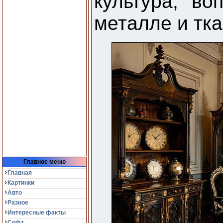
культура, в
металле и тка
Главное меню
Главная
Картинки
Авто
Разное
Интересные факты
Софт