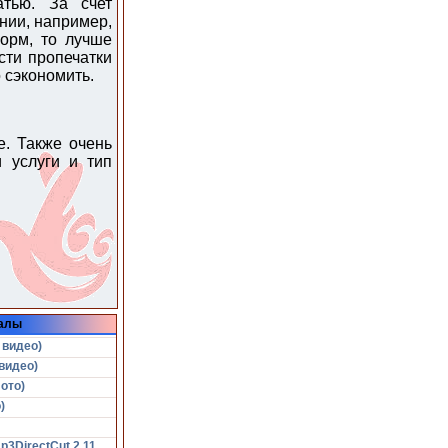
атью. За счет
нии, например,
орм, то лучше
сти пропечатки
 сэкономить.
е. Также очень
 услуги и тип
алы
 видео)
видео)
ото)
)
p3DirectCut 2.11