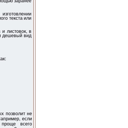
мощью заранее
изготовлении
ого текста или
и листовок, в
и дешевый вид
ак:
ых позволит не
Например, если
 проще всего