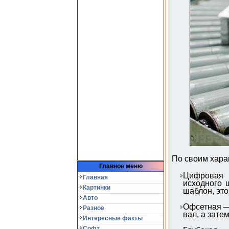
По своим хара
Главное меню
Цифровая 
Главная
исходного 
Картинки
шаблон, это
Авто
Офсетная — 
Разное
вал, а зате
Интересные факты
Софт