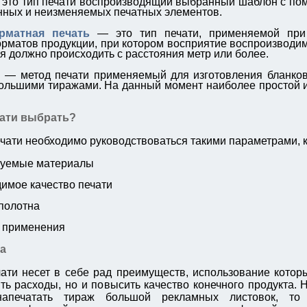
 это тип печати воспроизводящий выбранный шаблон с по
нных и неизменяемых печатных элементов.
рматная печать
— это тип печати, применяемой при 
рматов продукции, при котором восприятие воспроизводим
 должно происходить с расстояния метр или более.
 — метод печати применяемый для изготовления бланков 
ольшими тиражами. На данный момент наиболее простой 
чати выбрать?
чати необходимо руководствоваться такими параметрами, к
зуемые материалы
имое качество печати
полотна
 применения
а
ати несет в себе рад преимуществ, использование котор
ить расходы, но и повысить качество конечного продукта. 
напечатать тираж большой рекламных листовок, то