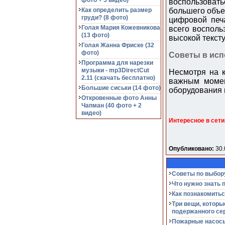
фото + 5 видео)
воспользоват
Как определить размер
большего объем
груди? (8 фото)
цифровой печ
Голая Мария Кожевникова
всего восполь
(13 фото)
высокой текст
Голая Жанна Фриске (32
фото)
Советы в исп
Программа для нарезки
музыки - mp3DirectCut
Несмотря на к
2.11 (cкачать бесплатно)
важным момен
Большие сиськи (14 фото)
оборудования н
Откровенные фото Анны
Чапман (40 фото + 2
видео)
Интересное в сети
Опубликовано:
30.
Советы по выбор
Что нужно знать 
Как познакомитьс
Три вещи, которы
подержанного се
Пожарные насосы