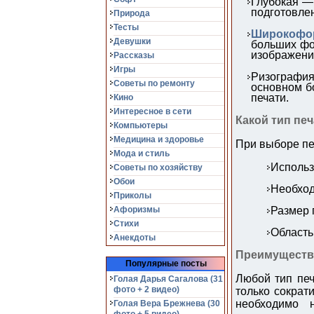
Глубокая —
подготовле
Природа
Тесты
Широкофо
Девушки
больших фо
изображения
Рассказы
Игры
Ризография
Советы по ремонту
основном б
печати.
Кино
Интересное в сети
Какой тип пе
Компьютеры
Медицина и здоровье
При выборе пе
Мода и стиль
Исполь
Советы по хозяйству
Обои
Необход
Приколы
Афоризмы
Размер 
Стихи
Область
Анекдоты
Преимуществ
Популярные посты
Любой тип печ
Голая Дарья Сагалова (31
фото + 2 видео)
только сократ
необходимо 
Голая Вера Брежнева (30