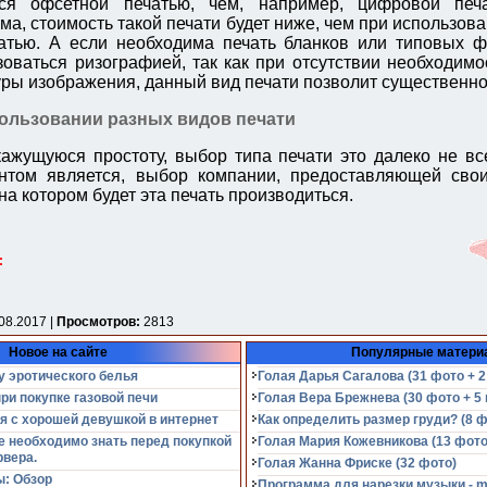
ься офсетной печатью, чем, например, цифровой печ
а, стоимость такой печати будет ниже, чем при использова
атью. А если необходима печать бланков или типовых ф
зоваться ризографией, так как при отсутствии необходимо
уры изображения, данный вид печати позволит существенно
ользовании разных видов печати
ажущуюся простоту, выбор типа печати это далеко не вс
том является, выбор компании, предоставляющей свои
а котором будет эта печать производиться.
:
08.2017 |
Просмотров:
2813
Новое на сайте
Популярные матери
у эротического белья
Голая Дарья Сагалова (31 фото + 2
при покупке газовой печи
Голая Вера Брежнева (30 фото + 5 
я с хорошей девушкой в интернет
Как определить размер груди? (8 ф
е необходимо знать перед покупкой
Голая Мария Кожевникова (13 фото
рвера.
Голая Жанна Фриске (32 фото)
: Обзор
Программа для нарезки музыки - m