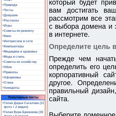
который будет прив
Природа
вам достигать ва
Тесты
Девушки
рассмотрим все эта
Рассказы
с выбора домена и 
Игры
Советы по ремонту
в интернете.
Кино
Интересное в сети
Определите цель в
Компьютеры
Медицина и здоровье
Мода и стиль
Прежде чем начать
Советы по хозяйству
определить его цел
Обои
Приколы
корпоративный сайт
Афоризмы
другое. Определе
Стихи
Анекдоты
правильный дизайн,
сайта.
Популярные посты
Голая Дарья Сагалова (31
фото + 2 видео)
Голая Вера Брежнева (30
Выберите доменное