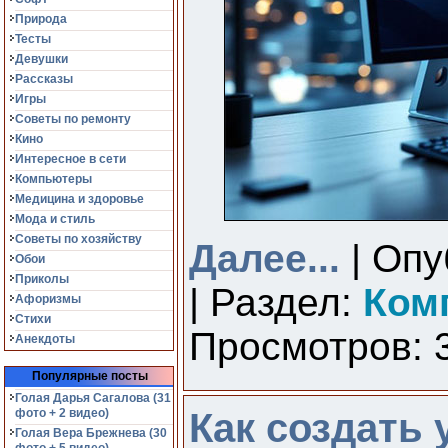
Природа
Тесты
Девушки
Рассказы
Игры
Советы по ремонту
Кино
Интересное в сети
Компьютеры
Медицина и здоровье
Мода и стиль
Советы по хозяйству
Далее...
| Опу
Обои
Приколы
| Раздел:
Ком
Афоризмы
Стихи
Просмотров: 3
Анекдоты
Популярные посты
Голая Дарья Сагалова (31
фото + 2 видео)
Как создать 
Голая Вера Брежнева (30