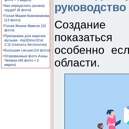
фото + 5 видео)
руководство
Как определить размер
груди? (8 фото)
Голая Мария Кожевникова
(13 фото)
Создание 
Голая Жанна Фриске (32
фото)
показаться
Программа для нарезки
музыки - mp3DirectCut
2.11 (cкачать бесплатно)
особенно ес
Большие сиськи (14 фото)
Откровенные фото Анны
области.
Чапман (40 фото + 2
видео)