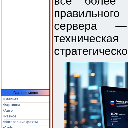
все более 
правильно
сервера 
техничес
стратегическ
Главное меню
Главная
Картинки
Авто
Разное
Интересные факты
Софт