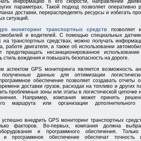
чать информацию о его скорости, направлении движ
угих параметрах. Такой подход позволяет оперативно р
ланах доставки, перераспределять ресурсы и избегать про
х ситуаций.
gps мониторинг транспортных средств
позволяет к
томобилей и водителей. С помощью специальных датчико
 на транспортных средствах, можно получать информаци
а, работе двигателя, а также об использовании автомоби
т предотвращать несанкционированное использование
ь стиль вождения и повышать безопасность на дороге.
м аспектом GPS мониторинга является возможность ан
ь полученные данные для оптимизации логистически
программное обеспечение позволяет создавать отчеты 
времени доставки грузов, расходах на топливо и других п
ить проблемные зоны или этапы в логистической цепочке 
анения. Например, компания может принять реше
ного маршрута или организации дополнительного 
 успешно внедрить GPS мониторинг транспортных средст
олько факторов. Во-первых, компания должна выбра
оборудования и программного обеспечения. Только 
е и программное обеспечение обеспечат точность 