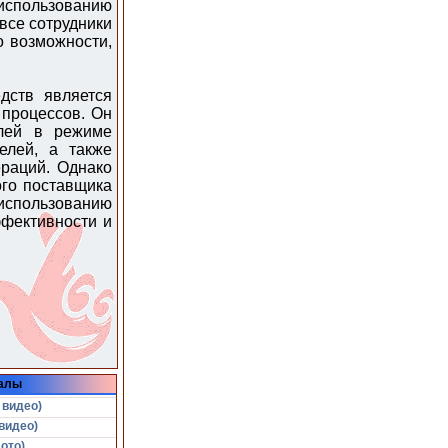
спользованию
все сотрудники
о возможности,
дств является
 процессов. Он
илей в режиме
елей, а также
раций. Однако
ого поставщика
 использованию
ффективности и
алы
 видео)
видео)
ото)