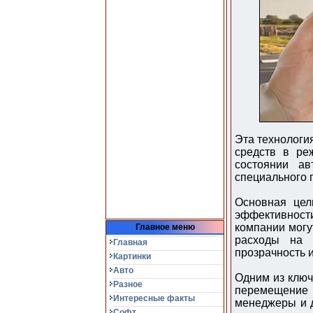
Эта технологи
средств в ре
состоянии а
специального 
Основная цел
эффективности
компании могу
Главное меню
расходы на 
Главная
прозрачность 
Картинки
Авто
Одним из ключ
Разное
перемещение т
Интересные факты
менеджеры и д
Софт