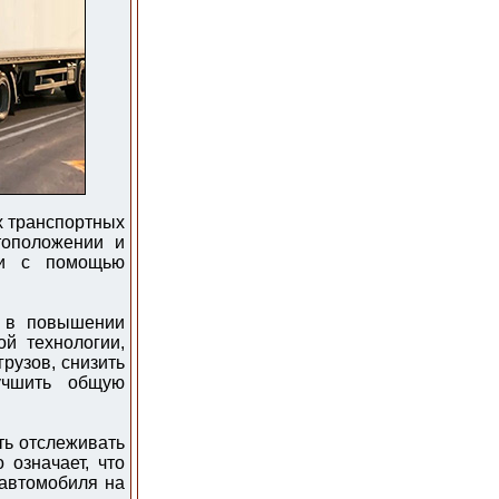
х транспортных
тоположении и
ми с помощью
я в повышении
ой технологии,
рузов, снизить
учшить общую
ь отслеживать
означает, что
 автомобиля на