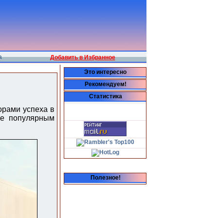
а
Добавить в Избранное
Это интересно
Рекомендуем!
Статистика
орами успеха в
ее популярным
Полезное!