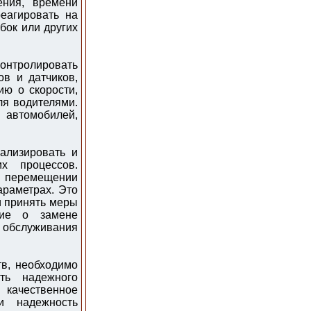
ения, времени
еагировать на
бок или других
онтролировать
в и датчиков,
ю о скорости,
ля водителями.
 автомобилей,
ализировать и
х процессов.
о перемещении
араметрах. Это
и принять меры
ние о замене
обслуживания
в, необходимо
ть надежного
качественное
и надежность