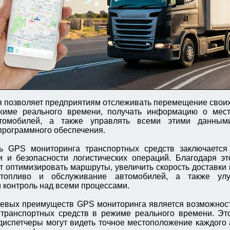
я позволяет предприятиям отслеживать перемещение свои
жиме реального времени, получать информацию о мес
втомобилей, а также управлять всеми этими данны
программного обеспечения.
ь GPS мониторинга транспортных средств заключаетс
 и безопасности логистических операций. Благодаря эт
т оптимизировать маршруты, увеличить скорость доставки г
топливо и обслуживание автомобилей, а также ул
и контроль над всеми процессами.
евых преимуществ GPS мониторинга является возможност
ранспортных средств в режиме реального времени. Это 
испетчеры могут видеть точное местоположение каждого