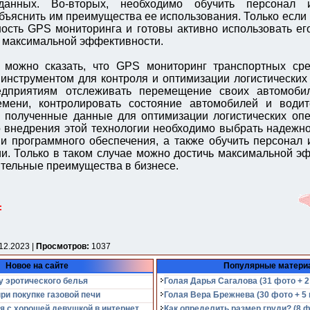
данных. Во-вторых, необходимо обучить персонал и
объяснить им преимущества ее использования. Только если 
ость GPS мониторинга и готовы активно использовать ег
 максимальной эффективности.
 можно сказать, что GPS мониторинг транспортных сре
нструментом для контроля и оптимизации логистических
едприятиям отслеживать перемещение своих автомоб
емени, контролировать состояние автомобилей и водит
 полученные данные для оптимизации логистических опе
 внедрения этой технологии необходимо выбрать надежн
и программного обеспечения, а также обучить персонал
ии. Только в таком случае можно достичь максимальной э
ительные преимущества в бизнесе.
:
12.2023 |
Просмотров:
1037
Новое на сайте
Популярные матери
у эротического белья
Голая Дарья Сагалова (31 фото + 2
при покупке газовой печи
Голая Вера Брежнева (30 фото + 5 
я с хорошей девушкой в интернет
Как определить размер груди? (8 ф