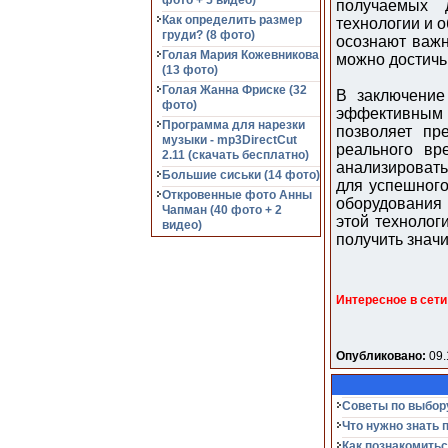
фото + 5 видео)
получаемых 
Как определить размер
технологии и 
груди? (8 фото)
осознают важн
Голая Мария Кожевникова
можно достичь
(13 фото)
Голая Жанна Фриске (32
В заключение
фото)
эффективным и
Программа для нарезки
позволяет пр
музыки - mp3DirectCut
реального вр
2.11 (cкачать бесплатно)
анализировать
Большие сиськи (14 фото)
для успешного
Откровенные фото Анны
оборудования 
Чапман (40 фото + 2
этой технолог
видео)
получить знач
Интересное в сети
Опубликовано:
09.
Советы по выбор
Что нужно знать 
Как познакомитьс