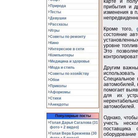
карте и полу
Природа
прибытия и др
изменения в п
Тесты
непредвиденны
Девушки
Рассказы
Кроме того,
Игры
состояние ав
Советы по ремонту
установленных
Кино
уровне топлив
Интересное в сети
Это позволяе
Компьютеры
контролироват
Медицина и здоровье
Другим важны
Мода и стиль
использоват
Советы по хозяйству
Специальное 
Обои
автомобилей, 
Приколы
помогает выяв
Афоризмы
для их устр
Стихи
нерентабель
Анекдоты
автомобилей.
Популярные посты
Однако, чтобы
Голая Дарья Сагалова (31
учесть неск
фото + 2 видео)
поставщика 
Голая Вера Брежнева (30
оборудовани