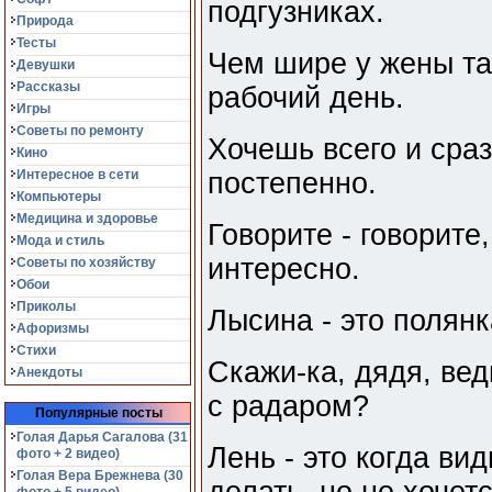
подгузниках.
Природа
Тесты
Чем шире у жены та
Девушки
Рассказы
рабочий день.
Игры
Советы по ремонту
Хочешь всего и сраз
Кино
Интересное в сети
постепенно.
Компьютеры
Медицина и здоровье
Говорите - говорите,
Мода и стиль
интересно.
Советы по хозяйству
Обои
Приколы
Лысина - это полян
Афоризмы
Стихи
Скажи-ка, дядя, вед
Анекдоты
с радаром?
Популярные посты
Голая Дарья Сагалова (31
Лень - это когда ви
фото + 2 видео)
Голая Вера Брежнева (30