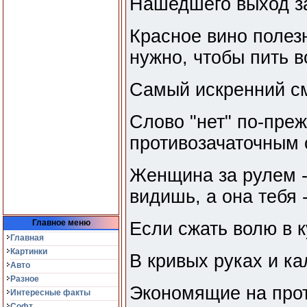
Нашедшего выход з
Красное вино полез
нужно, чтобы пить в
Самый искренний см
Слово "нет" по-пре
противозачаточным 
Женщина за рулем - 
видишь, а она тебя -
Главное меню
Если сжать волю в к
Главная
Картинки
В кривых руках и ка
Авто
Разное
Экономящие на прот
Интересные факты
Софт