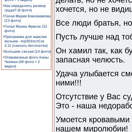
делать, но не хочетс
фото + 5 видео)
Как определить размер
хочется, но не види
груди? (8 фото)
Голая Мария Кожевникова
(13 фото)
Все люди братья, но
Голая Жанна Фриске (32
фото)
Пусть лучше над то
Программа для нарезки
музыки - mp3DirectCut
2.11 (cкачать бесплатно)
Он хамил так, как б
Большие сиськи (14 фото)
Откровенные фото Анны
запасная челюсть.
Чапман (40 фото + 2
видео)
Удача улыбается см
ними!!!
Отсутствие у Вас су
Это - наша недорабо
Умоется кровавыми с
нашем миролюбии!