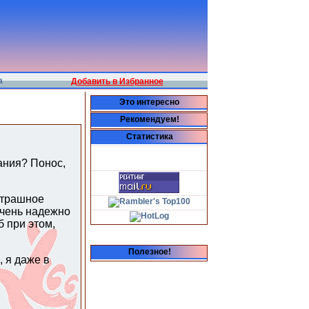
а
Добавить в Избранное
Это интересно
Рекомендуем!
Статистика
гания? Понос,
 страшное
очень надежно
б при этом,
Полезное!
, я даже в