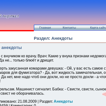
Главная
Контакты
Карта сайт
Раздел: Анекдоты
 анекдоты
с внучиком ко врачу. Врач: Какие у внука признаки недомо
Да не... только блюёт и дрищет.
ерть закусанная комарами девушка: - Ой, у вас есть самое
маров для фумигатора? - Да, вот жидкость замечательная, 
- Да нет, мне надо чтоб они дохли, но не просто дохли - а что
!
рельсам. Машинист сигналит. Бабка: - Свисти, свисти, сынок
 свист не оборачивалась.
ликовано: 21.08.2009 | Раздел:
Анекдоты
459 | Коментарии: 0