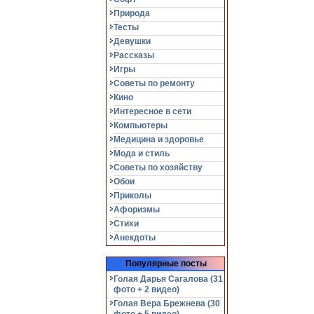
Природа
Тесты
Девушки
Рассказы
Игры
Советы по ремонту
Кино
Интересное в сети
Компьютеры
Медицина и здоровье
Мода и стиль
Советы по хозяйству
Обои
Приколы
Афоризмы
Стихи
Анекдоты
Популярные посты
Голая Дарья Сагалова (31
фото + 2 видео)
Голая Вера Брежнева (30