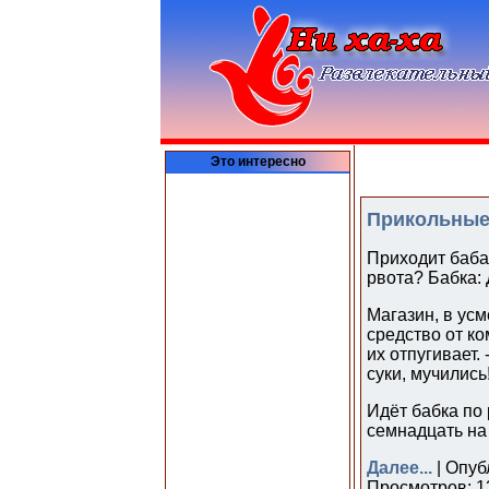
Это интересно
Прикольные
Приходит баба 
рвота? Бабка: 
Магазин, в усм
средство от ко
их отпугивает. 
суки, мучились
Идёт бабка по 
семнадцать на
Далее...
| Опуб
Просмотров: 13