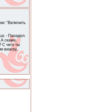
ки: "Включить
а: - Панадол.
 А скажи,
? С чего ты
и виагру,