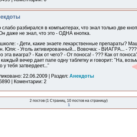
екдоты
 слабо разбирался в компьютерах, что знал только две кноп
Он даже не знал, что это - ОДНА кнопка.
школе: - Дети, какие знаете лекарственные препараты? Маш
н. Юля: - Уголь активированный... Вовочка: - ВИАГРА... - ???
о эта виагра? - Как от чего? - От поноса! - ??? Как от поноса
 каждый вечер дает папе одну таблетку и говорит: "На, возьм
 у тебя затвердеет..."
ликовано: 22.06.2009 | Раздел:
Анекдоты
890 | Коментарии: 2
2 постов (1 Страниц, 10 постов на страницу)
1