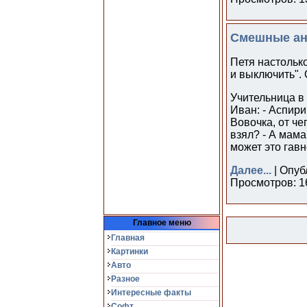
Смешные ан
Петя настолько
и выключить". 
Учительница в 
Иван: - Аспири
Вовочка, от чег
взял? - А мама
может это гавно
Далее...
| Опуб
Просмотров: 16
Главное меню
Главная
Картинки
Авто
Разное
Интересные факты
Софт