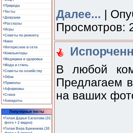
Природа
Далее...
| Опу
Тесты
Девушки
Просмотров: 2
Рассказы
Игры
Советы по ремонту
Кино
Испорченн
Интересное в сети
Компьютеры
Медицина и здоровье
Мода и стиль
В любой ком
Советы по хозяйству
Обои
Предлагаем в
Приколы
Афоризмы
на ваших фот
Стихи
Анекдоты
Популярные посты
Голая Дарья Сагалова (31
фото + 2 видео)
Голая Вера Брежнева (30