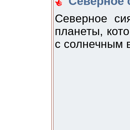
Северное 
Северное си
планеты, кот
с солнечным 